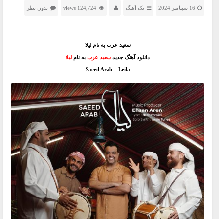
16 سپتامبر 2024
تک آهنگ
124,724 views
بدون نظر
سعید عرب به نام لیلا
دانلود آهنگ جدید
سعید عرب
به نام
لیلا
Saeed Arab – Leila