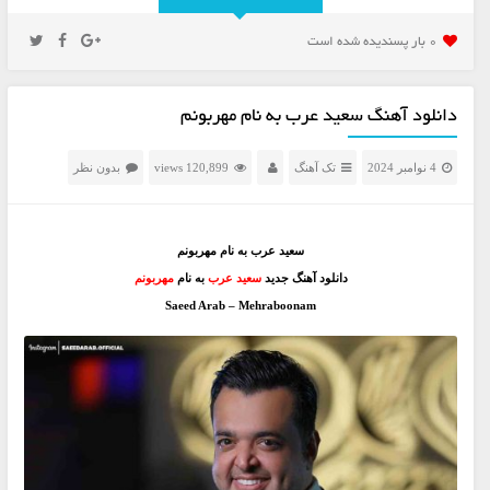
0 بار پسنديده شده است
دانلود آهنگ سعید عرب به نام مهربونم
4 نوامبر 2024
تک آهنگ
120,899 views
بدون نظر
سعید عرب به نام مهربونم
دانلود آهنگ جدید
سعید عرب
به نام
مهربونم
Saeed Arab – Mehraboonam