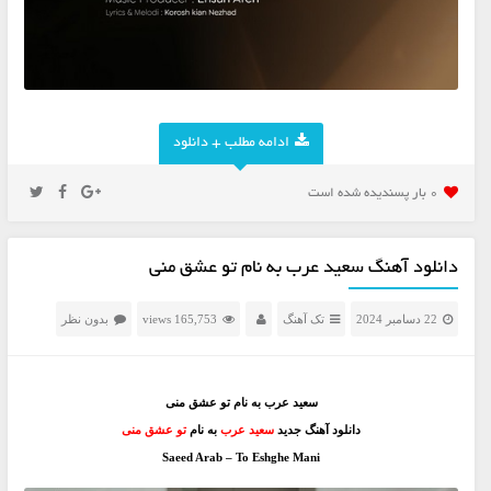
ادامه مطلب + دانلود
0 بار پسنديده شده است
دانلود آهنگ سعید عرب به نام تو عشق منی
22 دسامبر 2024
تک آهنگ
165,753 views
بدون نظر
سعید عرب به نام تو عشق منی
دانلود آهنگ جدید
سعید عرب
به نام
تو عشق منی
Saeed Arab – To Eshghe Mani