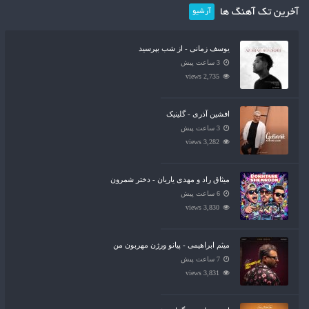
آخرین تک آهنگ ها
آرشیو
یوسف زمانی - از شب بپرسید
3 ساعت پیش
2,735 views
افشین آذری - گلینیک
3 ساعت پیش
3,282 views
میثاق راد و مهدی یاریان - دختر شمرون
6 ساعت پیش
3,830 views
میثم ابراهیمی - پیانو ورژن مهربون من
7 ساعت پیش
3,831 views