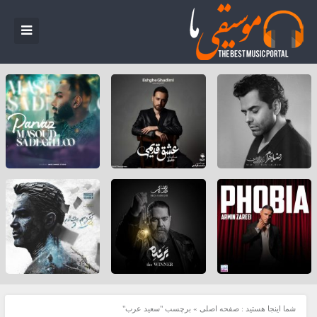
شما اینجا هستید :
صفحه اصلی
»
برچسب "سعید عرب"