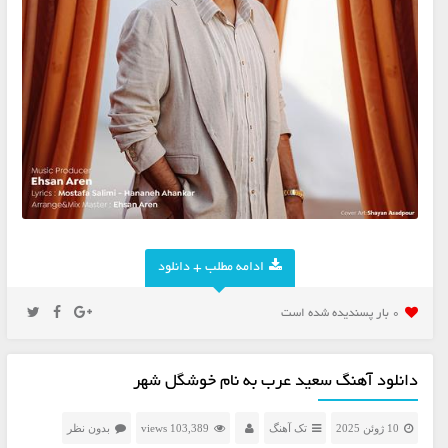
ادامه مطلب + دانلود
0 بار پسنديده شده است
دانلود آهنگ سعید عرب به نام خوشگل شهر
10 ژوئن 2025
تک آهنگ
103,389 views
بدون نظر