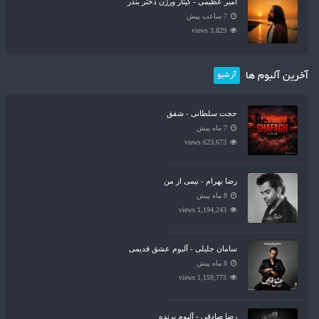
امیر عظیمی - گیتار ورژن دختر بندر
7 ساعت پیش
3,829 views
آخرین آلبوم ها
آرشیو
حجت سلطانی - شفق
7 ماه پیش
623,673 views
رضا بهرام - نیمی از من
8 ماه پیش
1,194,243 views
سامان جلیلی - آلبوم عشق قدیمی
8 ماه پیش
1,159,773 views
رضا صادقی - آلبوم برنده