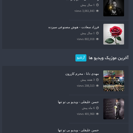
1 سال پیش
3,061,843 views
فرزاد سعادت - هوش مصنوعی سیزده
1 سال پیش
802,018 views
آخرین موزیک ویدیو ها
آرشیو
مهدی دانا - محرم کازرون
3 هفته پیش
208,513 views
حسن علیقلی - ویدیو بی تو تنها
6 ماه پیش
401,960 views
حسن علیقلی - ویدیو بی تو تنها