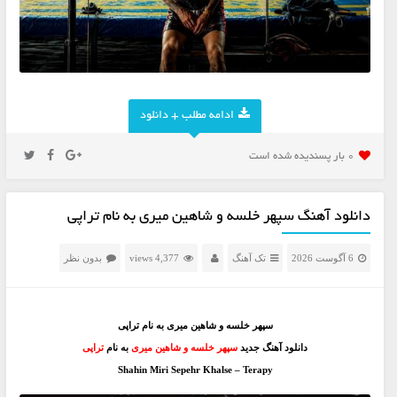
ادامه مطلب + دانلود
0 بار پسنديده شده است
دانلود آهنگ سپهر خلسه و شاهین میری به نام تراپی
6 آگوست 2026
تک آهنگ
4,377 views
بدون نظر
سپهر خلسه و شاهین میری به نام تراپی
دانلود آهنگ جدید
سپهر خلسه و شاهین میری
به نام
تراپی
Shahin Miri Sepehr Khalse – Terapy