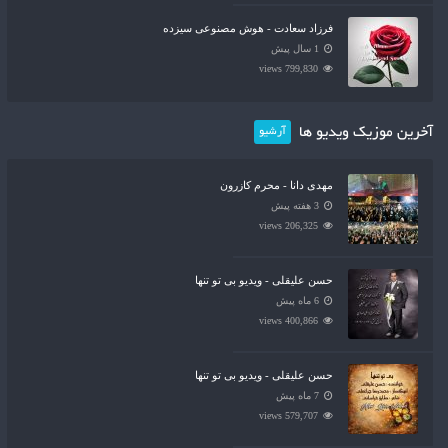
فرزاد سعادت - هوش مصنوعی سیزده
1 سال پیش
799,830 views
آخرین موزیک ویدیو ها
آرشیو
مهدی دانا - محرم کازرون
3 هفته پیش
206,325 views
حسن علیقلی - ویدیو بی تو تنها
6 ماه پیش
400,866 views
حسن علیقلی - ویدیو بی تو تنها
7 ماه پیش
579,707 views