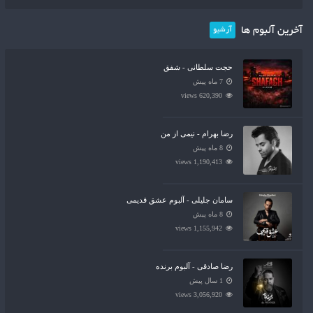
آخرین آلبوم ها
آرشیو
حجت سلطانی - شفق
7 ماه پیش
620,390 views
رضا بهرام - نیمی از من
8 ماه پیش
1,190,413 views
سامان جلیلی - آلبوم عشق قدیمی
8 ماه پیش
1,155,942 views
رضا صادقی - آلبوم برنده
1 سال پیش
3,056,920 views