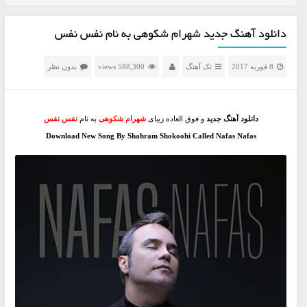
دانلود آهنگ جدید شهرام شکوهی به نام نفس نفس
8 فوریه 2017
تک آهنگ
588,300 views
بدون نظر
دانلود آهنگ جدید
و فوق العاده زیبای
شهرام شکوهی
به نام
نفس نفس
Download New Song By Shahram Shokoohi Called Nafas Nafas