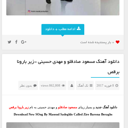
ادامه مطلب + دانلود
0 بار پسنديده شده است
دانلود آهنگ مسعود صادقلو و مهدی حسینی -زیر بارونا
برقص
8 فوریه 2017
تک آهنگ
862,808 views
بدون نظر
دانلود آهنگ جدید
و بسیار زیبای
مسعود صادقلو
و مهدی حسینی به نام
زیر بارونا برقص
Download New SOng By Masoud Sadeghlo Called Zire Barona Beraghs