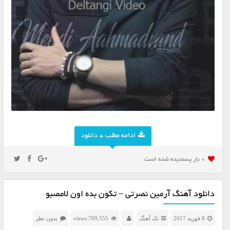
ادامه مطلب + دانلود
0 بار پسنديده شده است
دانلود آهنگ آرمین نصرتی – تکون بده اون لامصبو
8 فوریه 2017
تک آهنگ
709,555 views
بدون نظر