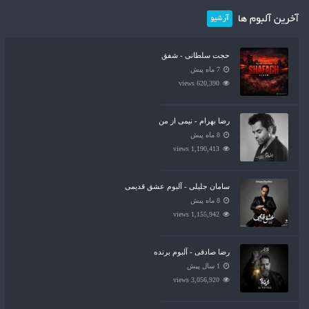
آخرین آلبوم ها
آرشیو
حجت سلطانی - شفق
7 ماه پیش
620,390 views
رضا بهرام - نیمی از من
8 ماه پیش
1,190,413 views
سامان جلیلی - آلبوم عشق قدیمی
8 ماه پیش
1,155,942 views
رضا صادقی - آلبوم برنده
1 سال پیش
3,056,920 views