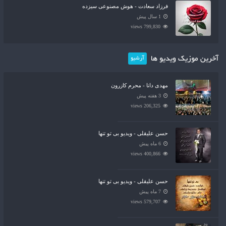
فرزاد سعادت - هوش مصنوعی سیزده
1 سال پیش
799,830 views
آخرین موزیک ویدیو ها
آرشیو
مهدی دانا - محرم کازرون
3 هفته پیش
206,325 views
حسن علیقلی - ویدیو بی تو تنها
6 ماه پیش
400,866 views
حسن علیقلی - ویدیو بی تو تنها
7 ماه پیش
579,707 views