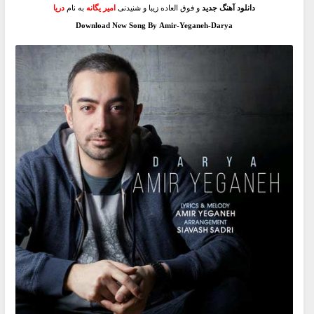
دانلود آهنگ جدید
و فوق العاده زیبا و شنیدنی
امیر یگانه
به نام
دریا
Download New Song By Amir-Yeganeh-Darya