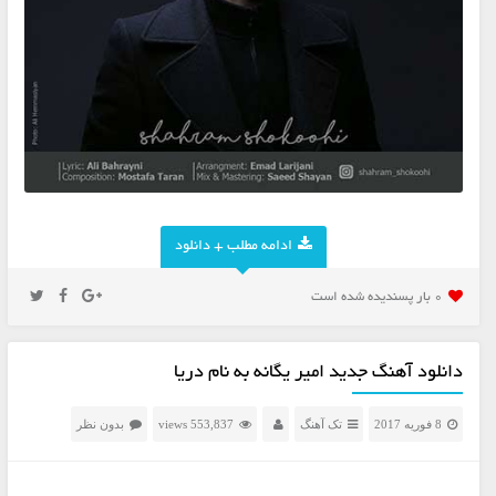
ادامه مطلب + دانلود
0 بار پسنديده شده است
دانلود آهنگ جدید امیر یگانه به نام دریا
8 فوریه 2017
تک آهنگ
553,837 views
بدون نظر