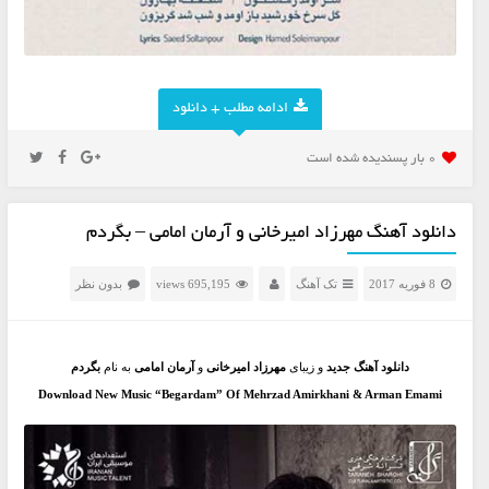
ادامه مطلب + دانلود
0 بار پسنديده شده است
دانلود آهنگ مهرزاد امیرخانی و آرمان امامی – بگردم
8 فوریه 2017
تک آهنگ
695,195 views
بدون نظر
دانلود آهنگ جدید
و زیبای
مهرزاد امیرخانی
و
آرمان امامی
به نام
بگردم
Download New Music “Begardam” Of Mehrzad Amirkhani & Arman Emami