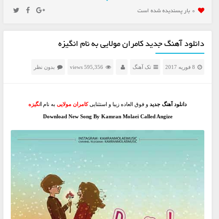
0 بار پسنديده شده است
دانلود آهنگ جدید کامران مولایی به نام انگیزه
8 فوریه 2017
تک آهنگ
595,356 views
بدون نظر
دانلود آهنگ جدید
و فوق العاده زیبا و استثنایی
کامران مولایی
به نام
ا
نگیزه
Download New Song By Kamran Molaei Called Angize