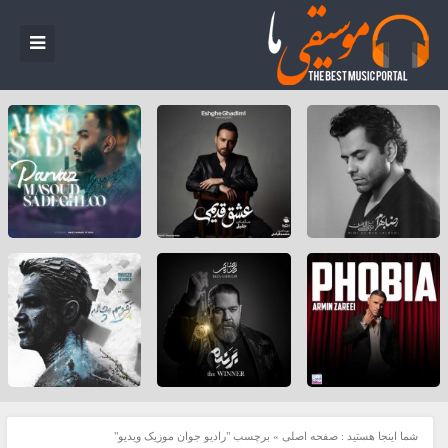
شما اینجا هستید :
صفحه اصلی
»
برچسب "راديو جوان موزيک ويديو"