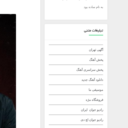
به نام ساده بود
میلاد راستاد
تبلیغات متنی
آگهی تهران
پخش آهنگ
پخش سراسری آهنگ
دانلود آهنگ جدید
موسیقی ما
فروشگاه مژه
رادیو جوان
ایران
رادیو جوان
اچ دی