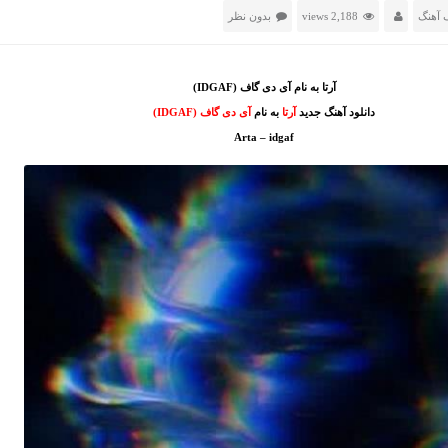
 آهنگ
2,188 views
بدون نظر
آرتا به نام آی دی گاف (IDGAF)
دانلود آهنگ جدید
آرتا
به نام
آی دی گاف (IDGAF)
Arta – idgaf