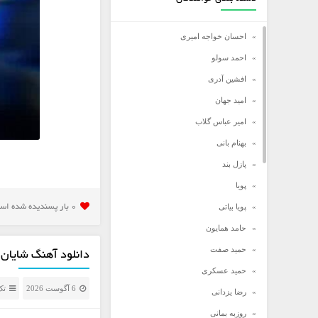
احسان خواجه امیری
احمد سولو
افشین آدری
امید جهان
امیر عباس گلاب
بهنام بانی
پازل بند
پویا
پویا بیاتی
0 بار پسنديده شده است
حامد همایون
حمید صفت
دانلود آهنگ شایان ی
حمید عسکری
6 آگوست 2026
تک
رضا یزدانی
روزبه بمانی