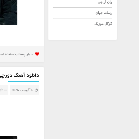
وان آر جی
رسانه جوان
گوگل موزیک
0 بار پسنديده شده است
دانلود آهنگ دورچی ب
6 آگوست 2026
تک