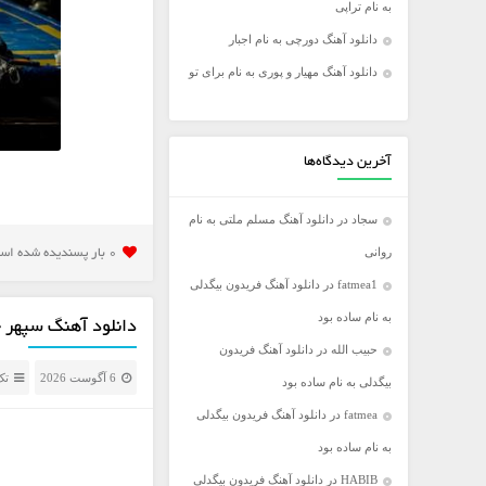
به نام تراپی
فریدون آسرایی
دانلود آهنگ دورچی به نام اجبار
کامران مولایی
دانلود آهنگ مهیار و پوری به نام برای تو
مازیار فلاحی
مجید اخشابی
مجید خراطها
آخرین دیدگاه‌ها
محسن ابراهیم زاده
سجاد
در
دانلود آهنگ مسلم ملتی به نام
محسن چاووشی
روانی
0 بار پسنديده شده است
محسن یگانه
fatmea1
در
دانلود آهنگ فریدون بیگدلی
محمد رضا گلزار
به نام ساده بود
محمد علیزاده
دانلود آهنگ سپهر خ
حبیب الله
در
دانلود آهنگ فریدون
مرتضی اشرفی
6 آگوست 2026
تک
بیگدلی به نام ساده بود
مرتضی سرمدی
fatmea
در
دانلود آهنگ فریدون بیگدلی
مهدی جهانی
به نام ساده بود
مهدی یغمایی
HABIB
در
دانلود آهنگ فریدون بیگدلی
میثم ابراهیمی