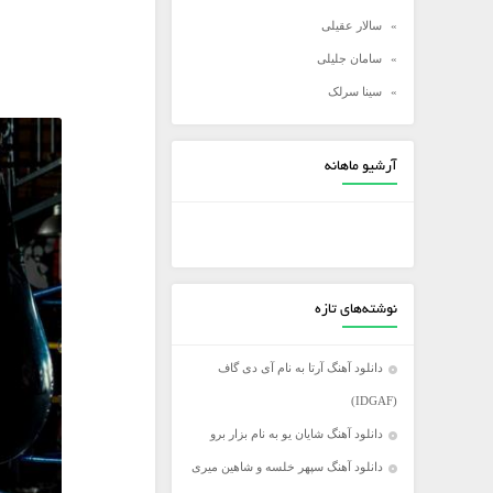
سالار عقیلی
سامان جلیلی
سینا سرلک
شادمهر عقیلی
شهاب مظفری
آرشیو ماهانه
علی زند وکیلی
علی عبدالمالکی
علی لهراسبی
علی یاسینی
نوشته‌های تازه
علیرضا روزگار
علیرضا طلیسچی
دانلود آهنگ آرتا به نام آی دی گاف
عماد
(IDGAF)
عماد طالب زاده
دانلود آهنگ شایان یو به نام بزار برو
فرزاد فرخ
دانلود آهنگ سپهر خلسه و شاهین میری
فرزاد فرزین