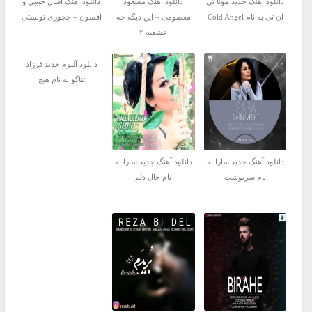
دانلود آهنگ جدید مونا تی
دانلود آهنگ مسعود
دانلود آهنگ اقبال حبیبی و
ان تی به نام Cold Angel
معصومی – این دیگه چه
افسون – چجوری تونستی
عشقیه ۲
دانلود آلبوم جدید فرزاد
ثناگو به نام هیچ
دانلود آهنگ جدید سارا به
دانلود آهنگ جدید سارا به
نام سرنوشت
نام حال دلم