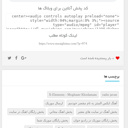
کد پخش آنلاین برای وبلاگ ها
لینک کوتاه مطلب
https://www.musighima.com/?p=974
0 بار پسنديده شده است
برچسب ها
X-Elementz - Moghaser Khodamam
radio javan
آهنگ ایکس المنتز به نام مقصر خودمم
ارسال موزيک
پخش آهنگ در سايت هاي معتبر
پخش اهنگ مجاني
پخش رايگان اهنگ در سايت
پخش رايگان موزيک در راديو جوان
پخش رايگان موزيک شما