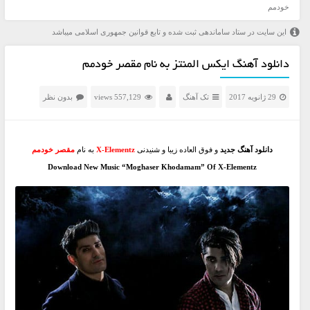
خودمم
این سایت در ستاد ساماندهی ثبت شده و تابع قوانین جمهوری اسلامی میباشد
دانلود آهنگ ایکس المنتز به نام مقصر خودمم
29 ژانویه 2017
تک آهنگ
557,129 views
بدون نظر
دانلود آهنگ جدید
و فوق العاده زیبا و شنیدنی
X-Elementz
به نام
مقصر خودمم
Download New Music “Moghaser Khodamam” Of X-Elementz