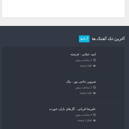
آخرین تک آهنگ ها
آرشیو
امید عقابی - فرشته
2 ساعت پیش
548 views
شروین حاجی پور - پتک
2 ساعت پیش
549 views
علیرضا قربانی - گل‌های باران خورده
4 ساعت پیش
1,094 views