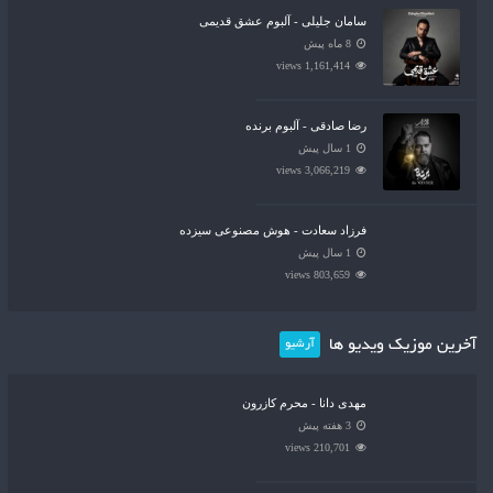
سامان جلیلی - آلبوم عشق قدیمی
8 ماه پیش
1,161,414 views
رضا صادقی - آلبوم برنده
1 سال پیش
3,066,219 views
فرزاد سعادت - هوش مصنوعی سیزده
1 سال پیش
803,659 views
آخرین موزیک ویدیو ها
آرشیو
مهدی دانا - محرم کازرون
3 هفته پیش
210,701 views