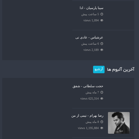
سینا پارسیان - ادا
5 ساعت پیش
1,094 views
عرشیاس - عادی نی
6 ساعت پیش
2,189 views
آخرین آلبوم ها
آرشیو
حجت سلطانی - شفق
7 ماه پیش
625,314 views
رضا بهرام - نیمی از من
8 ماه پیش
1,195,884 views