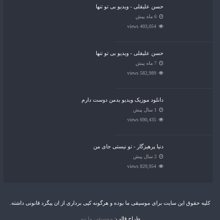
حسن علیقلی - ویدیو بی تو تنها
6 ماه پیش
403,054 views
حسن علیقلی - ویدیو بی تو تنها
7 ماه پیش
582,989 views
دانلود موزیک ویدیو بدمن دوست دارم
1 سال پیش
690,435 views
دنیا پرهیزگار - تو نیستی جای من
2 سال پیش
829,954 views
کلیه حقوق این سایت برای موسیقی ما بوده و هرگونه کپی برداری از ان پیگرد قانونی داشته.
طراح قالب:
موسیقی ما تیم