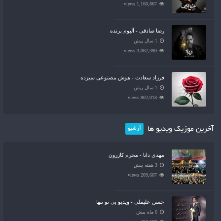
1,160,867 views
رضا صادقی - آلبوم برنده
1 سال پیش
3,062,390 views
فرزاد سعادت - هوش مصنوعی سیزده
1 سال پیش
802,018 views
آخرین موزیک ویدیو ها
آرشیو
مهدی دانا - محرم کازرون
3 هفته پیش
209,607 views
حسن علیقلی - ویدیو بی تو تنها
6 ماه پیش