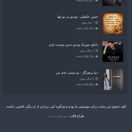
402,507 views
حسن علیقلی - ویدیو بی تو تنها
7 ماه پیش
582,442 views
دانلود موزیک ویدیو بدمن دوست دارم
1 سال پیش
688,794 views
دنیا پرهیزگار - تو نیستی جای من
2 سال پیش
828,860 views
کلیه حقوق این سایت برای موسیقی ما بوده و هرگونه کپی برداری از ان پیگرد قانونی داشته.
طراح قالب:
موسیقی ما تیم