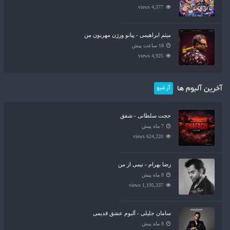
4,377 views
میثم ابراهیمی - پیانو ورژن مهربون من
18 ساعت پیش
4,925 views
آخرین آلبوم ها
آرشیو
حجت سلطانی - شفق
7 ماه پیش
624,220 views
رضا بهرام - نیمی از من
8 ماه پیش
1,195,337 views
سامان جلیلی - آلبوم عشق قدیمی
8 ماه پیش