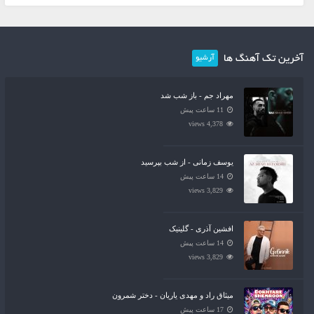
آخرین تک آهنگ ها
آرشیو
مهراد جم - باز شب شد
11 ساعت پیش
4,378 views
یوسف زمانی - از شب بپرسید
14 ساعت پیش
3,829 views
افشین آذری - گلینیک
14 ساعت پیش
3,829 views
میثاق راد و مهدی یاریان - دختر شمرون
17 ساعت پیش