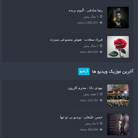
رضا صادقی - آلبوم برنده
1 سال پیش
3,065,672 views
فرزاد سعادت - هوش مصنوعی سیزده
1 سال پیش
803,659 views
آخرین موزیک ویدیو ها
آرشیو
مهدی دانا - محرم کازرون
3 هفته پیش
210,701 views
حسن علیقلی - ویدیو بی تو تنها
6 ماه پیش
403,054 views