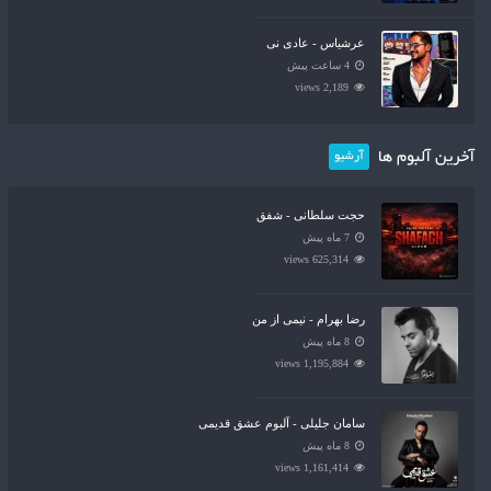
عرشیاس - عادی نی
4 ساعت پیش
2,189 views
آخرین آلبوم ها
آرشیو
حجت سلطانی - شفق
7 ماه پیش
625,314 views
رضا بهرام - نیمی از من
8 ماه پیش
1,195,884 views
سامان جلیلی - آلبوم عشق قدیمی
8 ماه پیش
1,161,414 views