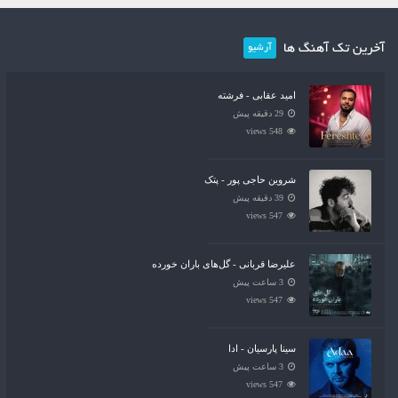
آخرین تک آهنگ ها
آرشیو
امید عقابی - فرشته
29 دقیقه پیش
548 views
شروین حاجی پور - پتک
39 دقیقه پیش
547 views
علیرضا قربانی - گل‌های باران خورده
3 ساعت پیش
547 views
سینا پارسیان - ادا
3 ساعت پیش
547 views