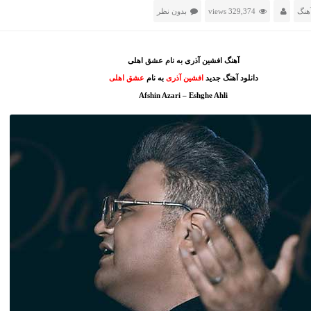
هنگ
329,374 views
بدون نظر
آهنگ افشین آذری به نام عشق اهلی
دانلود آهنگ جدید
افشین آذری
به نام
عشق اهلی
Afshin Azari – Eshghe Ahli