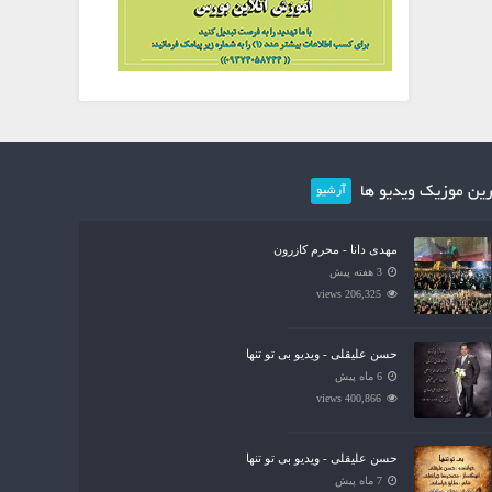
ین موزیک ویدیو ها
آرشیو
مهدی دانا - محرم کازرون
3 هفته پیش
206,325 views
حسن علیقلی - ویدیو بی تو تنها
6 ماه پیش
400,866 views
حسن علیقلی - ویدیو بی تو تنها
7 ماه پیش