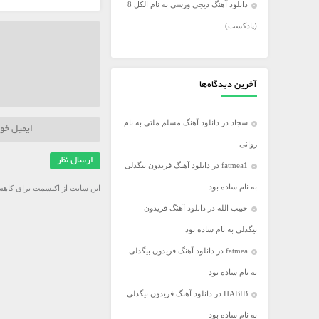
دانلود آهنگ دیجی ورسی به نام الکل 8
فریدون آسرایی
(پادکست)
کامران مولایی
مازیار فلاحی
مجید اخشابی
آخرین دیدگاه‌ها
مجید خراطها
سجاد
در
دانلود آهنگ مسلم ملتی به نام
محسن ابراهیم زاده
روانی
محسن چاووشی
fatmea1
در
دانلود آهنگ فریدون بیگدلی
محسن یگانه
به نام ساده بود
این سایت از اکیسمت برای کاهش
محمد رضا گلزار
حبیب الله
در
دانلود آهنگ فریدون
محمد علیزاده
بیگدلی به نام ساده بود
مرتضی اشرفی
fatmea
در
دانلود آهنگ فریدون بیگدلی
مرتضی سرمدی
به نام ساده بود
مهدی جهانی
HABIB
در
دانلود آهنگ فریدون بیگدلی
مهدی یغمایی
به نام ساده بود
میثم ابراهیمی