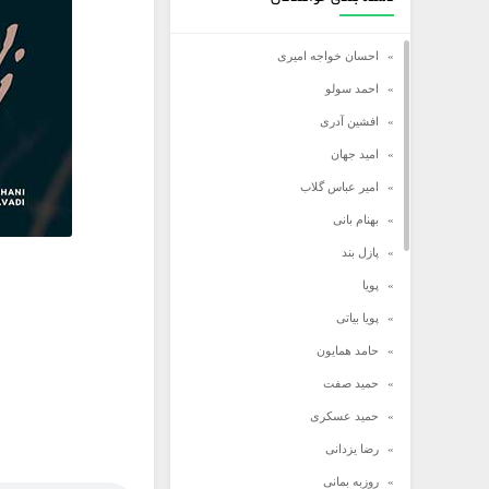
احسان خواجه امیری
احمد سولو
افشین آدری
امید جهان
امیر عباس گلاب
بهنام بانی
پازل بند
پویا
پویا بیاتی
حامد همایون
حمید صفت
حمید عسکری
رضا یزدانی
روزبه بمانی