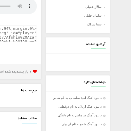
سالار عقیلی
سامان جلیلی
سینا سرلک
شادمهر عقیلی
شهاب مظفری
آرشیو ماهانه
علی زند وکیلی
علی عبدالمالکی
علی لهراسبی
0 بار پسنديده شده است
علی یاسینی
نوشته‌های تازه
علیرضا روزگار
برچسب ها
علیرضا طلیسچی
دانلود آهنگ امید سلطانی به نام تقاص
عماد
دانلود آهنگ اردلان به نام دوقطبی
عماد طالب زاده
دانلود آهنگ سامیاس به نام دلتنگی
مطالب مشابه
فرزاد فرخ
دانلود آهنگ شدو به نام ای وای
فرزاد فرزین