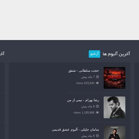
آخرین آلبوم ها
آخر
آرشیو
حجت سلطانی - شفق
7 ماه پیش
619,843 views
رضا بهرام - نیمی از من
8 ماه پیش
1,189,866 views
سامان جلیلی - آلبوم عشق قدیمی
8 ماه پیش