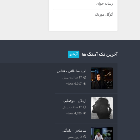
رسانه جوان
گوگل موزیک
آخرین تک آهنگ ها
آرشیو
امید سلطانی - تقاص
17 ساعت پیش
6,017 views
اردلان - دوقطبی
17 ساعت پیش
4,925 views
سامیاس - دلتنگی
2 روز پیش