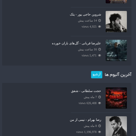
شروین حاجی پور - پتک
14 ساعت پیش
4,925 views
علیرضا قربانی - گل‌های باران خورده
16 ساعت پیش
5,471 views
آخرین آلبوم ها
آرشیو
حجت سلطانی - شفق
7 ماه پیش
626,408 views
رضا بهرام - نیمی از من
8 ماه پیش
1,196,978 views