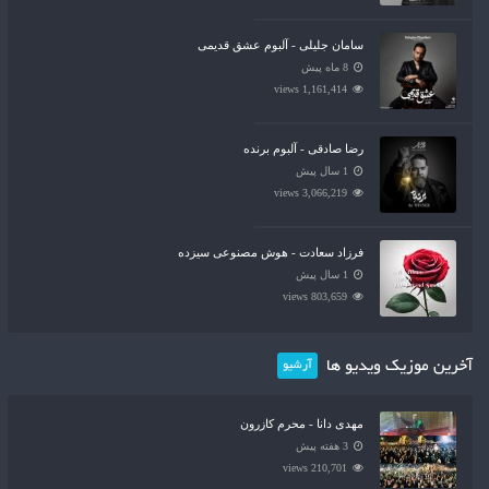
سامان جلیلی - آلبوم عشق قدیمی
8 ماه پیش
1,161,414 views
رضا صادقی - آلبوم برنده
1 سال پیش
3,066,219 views
فرزاد سعادت - هوش مصنوعی سیزده
1 سال پیش
803,659 views
آخرین موزیک ویدیو ها
آرشیو
مهدی دانا - محرم کازرون
3 هفته پیش
210,701 views