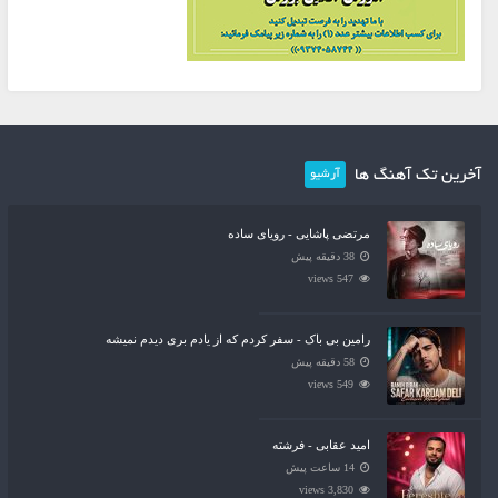
آخرین تک آهنگ ها
آرشیو
مرتضی پاشایی - رویای ساده
38 دقیقه پیش
547 views
رامین بی باک - سفر کردم که از یادم بری دیدم نمیشه
58 دقیقه پیش
549 views
امید عقابی - فرشته
14 ساعت پیش
3,830 views