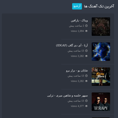
آخرین تک آهنگ ها
آرشیو
ویناک - پارافین
2 ساعت پیش
1,094 views
آرتا - آی دی گاف (IDGAF)
13 ساعت پیش
3,282 views
شایان یو - بزار برو
13 ساعت پیش
3,282 views
سپهر خلسه و شاهین میری - تراپی
13 ساعت پیش
4,377 views