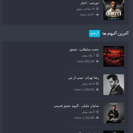
دورچی - اجبار
14 ساعت پیش
4,377 views
آخرین آلبوم ها
آرشیو
حجت سلطانی - شفق
7 ماه پیش
620,390 views
رضا بهرام - نیمی از من
8 ماه پیش
1,190,961 views
سامان جلیلی - آلبوم عشق قدیمی
8 ماه پیش
1,156,489 views