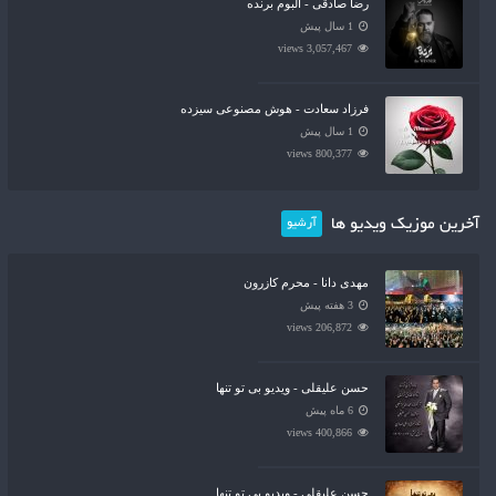
رضا صادقی - آلبوم برنده
1 سال پیش
3,057,467 views
فرزاد سعادت - هوش مصنوعی سیزده
1 سال پیش
800,377 views
آخرین موزیک ویدیو ها
آرشیو
مهدی دانا - محرم کازرون
3 هفته پیش
206,872 views
حسن علیقلی - ویدیو بی تو تنها
6 ماه پیش
400,866 views
حسن علیقلی - ویدیو بی تو تنها