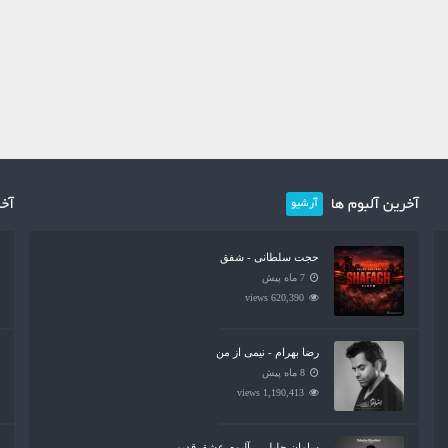
آخرین آلبوم ها
آخر
آرشیو
حجت سلطانی - شفق
7 ماه پیش
620,390 views
رضا بهرام - نیمی از من
8 ماه پیش
1,190,413 views
سامان جلیلی - آلبوم عشق قدیمی