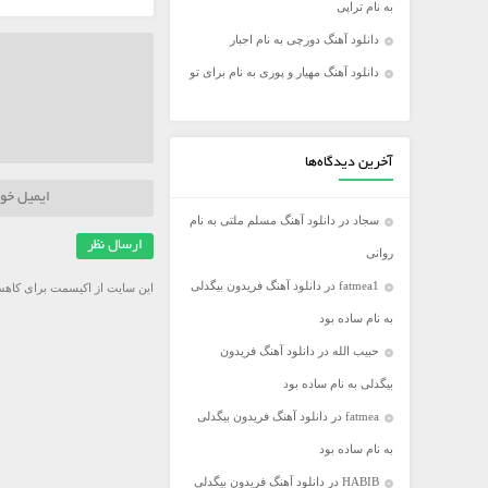
به نام تراپی
فریدون آسرایی
دانلود آهنگ دورچی به نام اجبار
کامران مولایی
دانلود آهنگ مهیار و پوری به نام برای تو
مازیار فلاحی
مجید اخشابی
مجید خراطها
آخرین دیدگاه‌ها
محسن ابراهیم زاده
سجاد
در
دانلود آهنگ مسلم ملتی به نام
محسن چاووشی
روانی
محسن یگانه
fatmea1
در
دانلود آهنگ فریدون بیگدلی
این سایت از اکیسمت برای کاهش
محمد رضا گلزار
به نام ساده بود
محمد علیزاده
حبیب الله
در
دانلود آهنگ فریدون
مرتضی اشرفی
بیگدلی به نام ساده بود
مرتضی سرمدی
fatmea
در
دانلود آهنگ فریدون بیگدلی
مهدی جهانی
به نام ساده بود
مهدی یغمایی
HABIB
در
دانلود آهنگ فریدون بیگدلی
میثم ابراهیمی