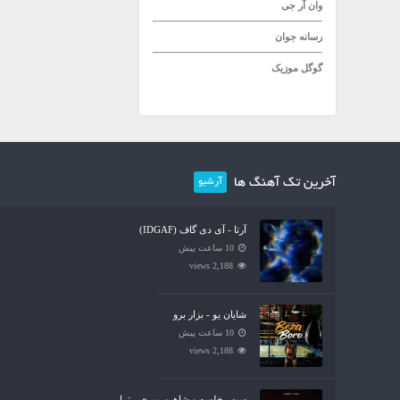
وان آر جی
رسانه جوان
گوگل موزیک
آخرین تک آهنگ ها
آرشیو
آرتا - آی دی گاف (IDGAF)
10 ساعت پیش
2,188 views
شایان یو - بزار برو
10 ساعت پیش
2,188 views
سپهر خلسه و شاهین میری - تراپی