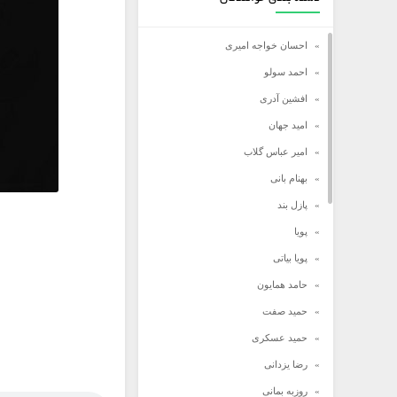
احسان خواجه امیری
احمد سولو
افشین آدری
امید جهان
امیر عباس گلاب
بهنام بانی
پازل بند
پویا
پویا بیاتی
حامد همایون
حمید صفت
حمید عسکری
رضا یزدانی
روزبه بمانی