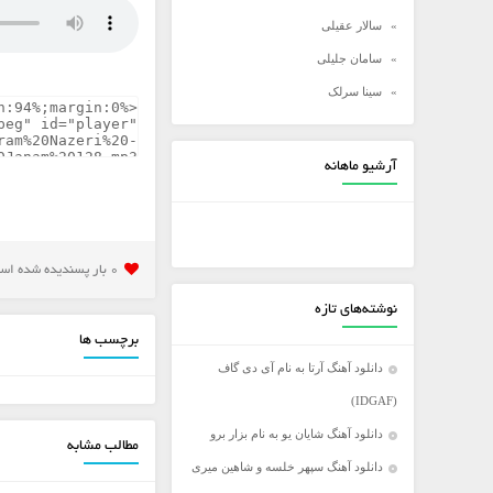
سالار عقیلی
سامان جلیلی
سینا سرلک
شادمهر عقیلی
شهاب مظفری
آرشیو ماهانه
علی زند وکیلی
علی عبدالمالکی
علی لهراسبی
0 بار پسنديده شده است
علی یاسینی
نوشته‌های تازه
علیرضا روزگار
برچسب ها
علیرضا طلیسچی
دانلود آهنگ آرتا به نام آی دی گاف
عماد
(IDGAF)
عماد طالب زاده
دانلود آهنگ شایان یو به نام بزار برو
مطالب مشابه
فرزاد فرخ
دانلود آهنگ سپهر خلسه و شاهین میری
فرزاد فرزین