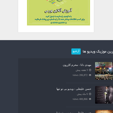
ین موزیک ویدیو ها
آرشیو
مهدی دانا - محرم کازرون
3 هفته پیش
206,872 views
حسن علیقلی - ویدیو بی تو تنها
6 ماه پیش
400,866 views
حسن علیقلی - ویدیو بی تو تنها