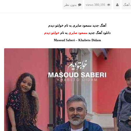
آهنگ
380,191 views
بدون نظر
آهنگ جدید مسعود صابری به نام خوابتو دیدم
دانلود آهنگ جدید
مسعود صابری
به نام
خوابتو دیدم
Masoud Saberi – Khabeto Didam