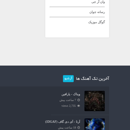
وان آر جی
رسانه جوان
گوگل موزیک
آخرین تک آهنگ ها
آرشیو
ویناک - پارافین
7 ساعت پیش
2,735 views
آرتا - آی دی گاف (IDGAF)
18 ساعت پیش