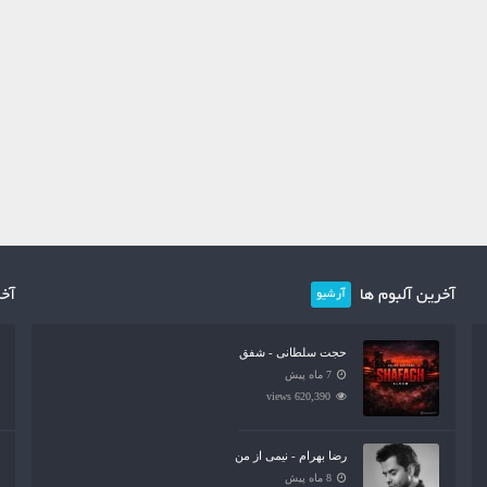
آخرین آلبوم ها
آخر
آرشیو
حجت سلطانی - شفق
7 ماه پیش
620,390 views
رضا بهرام - نیمی از من
8 ماه پیش