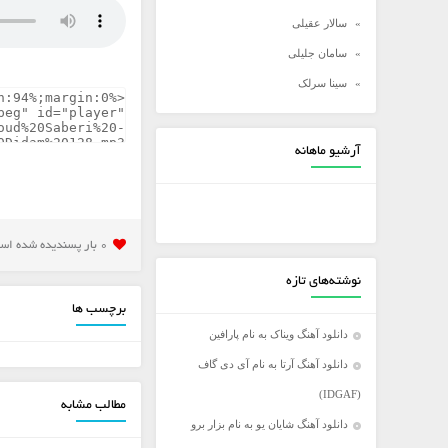
سالار عقیلی
سامان جلیلی
سینا سرلک
شادمهر عقیلی
شهاب مظفری
آرشیو ماهانه
علی زند وکیلی
علی عبدالمالکی
علی لهراسبی
0 بار پسنديده شده است
علی یاسینی
نوشته‌های تازه
علیرضا روزگار
برچسب ها
علیرضا طلیسچی
دانلود آهنگ ویناک به نام پارافین
عماد
دانلود آهنگ آرتا به نام آی دی گاف
عماد طالب زاده
(IDGAF)
مطالب مشابه
فرزاد فرخ
دانلود آهنگ شایان یو به نام بزار برو
فرزاد فرزین