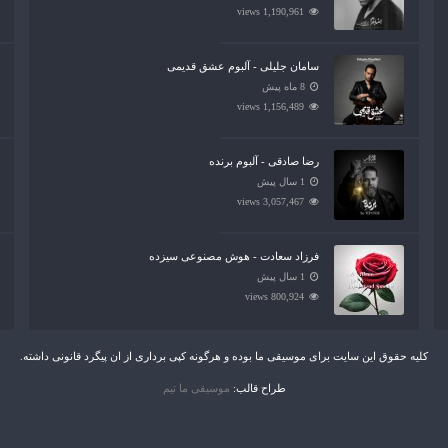
1,190,961 views
سامان جلیلی - آلبوم عشق قدیمی
8 ماه پیش
1,156,489 views
رضا صادقی - آلبوم برنده
1 سال پیش
3,057,467 views
فرزاد سعادت - هوش مصنوعی سیزده
1 سال پیش
800,924 views
کلیه حقوق این سایت برای موسیقی ما بوده و هرگونه کپی برداری از ان پیگرد قانونی داشته.
طراح قالب:
موسیقی ما تیم