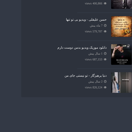
400,866 views
حسن علیقلی - ویدیو بی تو تنها
7 ماه پیش
579,707 views
دانلود موزیک ویدیو بدمن دوست دارم
1 سال پیش
687,153 views
دنیا پرهیزگار - تو نیستی جای من
2 سال پیش
826,124 views