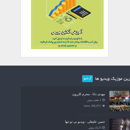
ین موزیک ویدیو ها
آرشیو
مهدی دانا - محرم کازرون
3 هفته پیش
206,872 views
حسن علیقلی - ویدیو بی تو تنها
6 ماه پیش