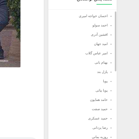
احسان خواجه امیری
احمد سولو
افشین آدری
امید جهان
امیر عباس گلاب
بهنام بانی
پازل بند
پویا
پویا بیاتی
حامد همایون
حمید صفت
حمید عسکری
رضا یزدانی
روزبه بمانی