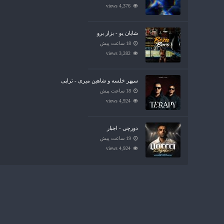
4,376 views
شایان یو - بزار برو
18 ساعت پیش
3,282 views
سپهر خلسه و شاهین میری - تراپی
18 ساعت پیش
4,924 views
دورچی - اجبار
19 ساعت پیش
4,924 views