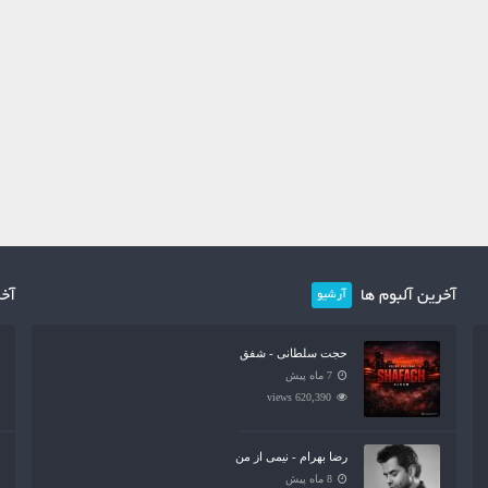
آخرین آلبوم ها
آخر
آرشیو
حجت سلطانی - شفق
7 ماه پیش
620,390 views
رضا بهرام - نیمی از من
8 ماه پیش