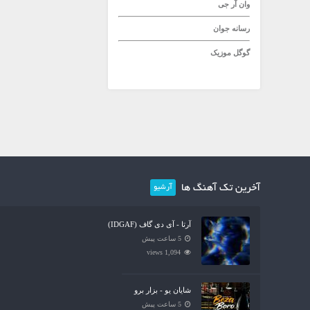
وان آر جی
رسانه جوان
گوگل موزیک
آخرین تک آهنگ ها
آرشیو
آرتا - آی دی گاف (IDGAF)
5 ساعت پیش
1,094 views
شایان یو - بزار برو
5 ساعت پیش