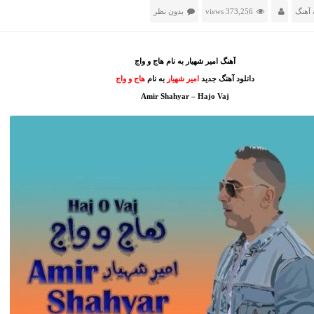
آهنگ
373,256 views
بدون نظر
آهنگ امیر شهیار به نام هاج و واج
دانلود آهنگ جدید
امیر شهیار
به نام
هاج و واج
Amir Shahyar – Hajo Vaj