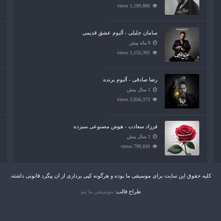
1,189,866 views
سامان جلیلی - آلبوم عشق قدیمی
8 ماه پیش
1,155,395 views
رضا صادقی - آلبوم برنده
1 سال پیش
3,056,373 views
فرزاد سعادت - هوش مصنوعی سیزده
1 سال پیش
799,830 views
کلیه حقوق این سایت برای موسیقی ما بوده و هرگونه کپی برداری از ان پیگرد قانونی داشته.
طراح قالب:
موسیقی ما تیم