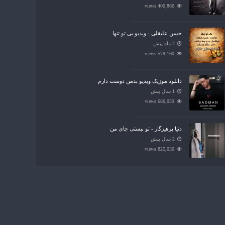
400,866 views
حسن علیقلی - ویدیو بی تو تنها
7 ماه پیش
579,160 views
دانلود موزیک ویدیو بدمن دوست دارم
1 سال پیش
686,059 views
دنیا پرهیزگار - تو نیستی جای من
2 سال پیش
825,030 views