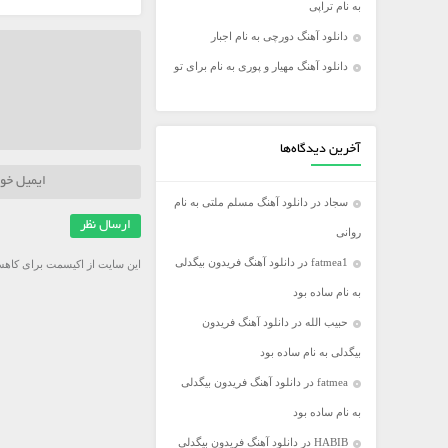
به نام تراپی
فریدون آسرایی
دانلود آهنگ دورچی به نام اجبار
کامران مولایی
دانلود آهنگ مهیار و پوری به نام برای تو
مازیار فلاحی
مجید اخشابی
مجید خراطها
آخرین دیدگاه‌ها
محسن ابراهیم زاده
سجاد
در
دانلود آهنگ مسلم ملتی به نام
محسن چاووشی
روانی
محسن یگانه
fatmea1
در
دانلود آهنگ فریدون بیگدلی
این سایت از اکیسمت برای کاهش
محمد رضا گلزار
به نام ساده بود
محمد علیزاده
حبیب الله
در
دانلود آهنگ فریدون
مرتضی اشرفی
بیگدلی به نام ساده بود
مرتضی سرمدی
fatmea
در
دانلود آهنگ فریدون بیگدلی
مهدی جهانی
به نام ساده بود
مهدی یغمایی
HABIB
در
دانلود آهنگ فریدون بیگدلی
میثم ابراهیمی