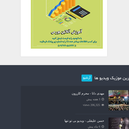
ین موزیک ویدیو ها
آرشیو
مهدی دانا - محرم کازرون
3 هفته پیش
206,325 views
حسن علیقلی - ویدیو بی تو تنها
6 ماه پیش