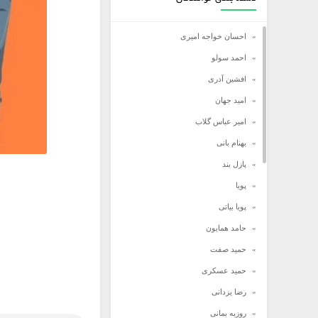
احسان خواجه امیری
احمد سولو
افشین آدری
امید جهان
امیر عباس گلاب
بهنام بانی
پازل بند
پویا
پویا بیاتی
حامد همایون
حمید صفت
حمید عسکری
رضا یزدانی
روزبه بمانی