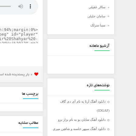
سالار عقیلی
سامان جلیلی
سینا سرلک
شادمهر عقیلی
شهاب مظفری
آرشیو ماهانه
علی زند وکیلی
علی عبدالمالکی
علی لهراسبی
0 بار پسنديده شده است
علی یاسینی
نوشته‌های تازه
علیرضا روزگار
برچسب ها
علیرضا طلیسچی
دانلود آهنگ آرتا به نام آی دی گاف
عماد
(IDGAF)
عماد طالب زاده
دانلود آهنگ شایان یو به نام بزار برو
مطالب مشابه
فرزاد فرخ
دانلود آهنگ سپهر خلسه و شاهین میری
فرزاد فرزین