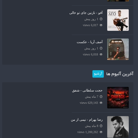
آفو - نازنین جای تو خالی
1 روز پیش
6,017 views
آصف آریا - عکست
1 روز پیش
6,018 views
آخرین آلبوم ها
آرشیو
حجت سلطانی - شفق
7 ماه پیش
629,143 views
رضا بهرام - نیمی از من
8 ماه پیش
1,200,262 views