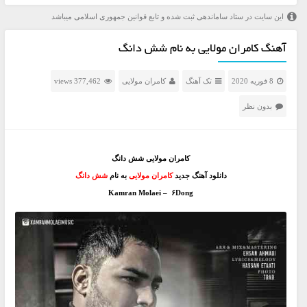
این سایت در ستاد ساماندهی ثبت شده و تابع قوانین جمهوری اسلامی میباشد
آهنگ کامران مولایی به نام شش دانگ
8 فوریه 2020
تک آهنگ
کامران مولایی
377,462 views
بدون نظر
کامران مولایی شش دانگ
دانلود آهنگ جدید
کامران مولایی
به نام
شش دانگ
Kamran Molaei – ۶Dong