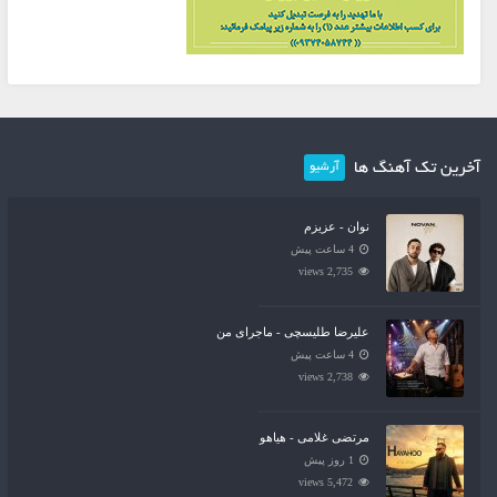
آخرین تک آهنگ ها
آرشیو
نوان - عزیزم
4 ساعت پیش
2,735 views
علیرضا طلیسچی - ماجرای من
4 ساعت پیش
2,738 views
مرتضی غلامی - هیاهو
1 روز پیش
5,472 views