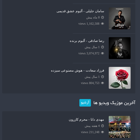
سامان جلیلی - آلبوم عشق قدیمی
8 ماه پیش
1,162,508 views
رضا صادقی - آلبوم برنده
1 سال پیش
3,074,972 views
فرزاد سعادت - هوش مصنوعی سیزده
1 سال پیش
804,753 views
آخرین موزیک ویدیو ها
آرشیو
مهدی دانا - محرم کازرون
4 هفته پیش
211,248 views