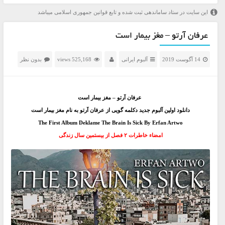
این سایت در ستاد ساماندهی ثبت شده و تابع قوانین جمهوری اسلامی میباشد
عرفان آرتو – مغز بیمار است
14 آگوست 2019
آلبوم ایرانی
525,168 views
بدون نظر
عرفان آرتو – مغز بیمار است
دانلود اولین آلبوم جدید دکلمه گویی از عرفان آرتو به نام مغز بیمار است
The First Album Deklame The Brain Is Sick By Erfan Artwo
امضاء خاطرات ۲ فصل از بیستمین سال زندگی