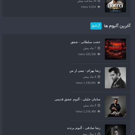
20 ساعت پیش
4,924 views
آخرین آلبوم ها
آرشیو
حجت سلطانی - شفق
7 ماه پیش
620,390 views
رضا بهرام - نیمی از من
8 ماه پیش
1,190,961 views
سامان جلیلی - آلبوم عشق قدیمی
8 ماه پیش
1,156,489 views
رضا صادقی - آلبوم برنده
1 سال پیش