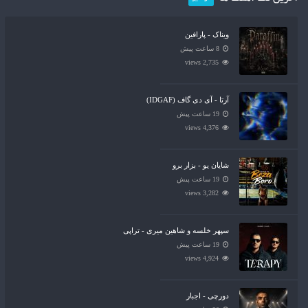
ویناک - پارافین
8 ساعت پیش
2,735 views
آرتا - آی دی گاف (IDGAF)
19 ساعت پیش
4,376 views
شایان یو - بزار برو
19 ساعت پیش
3,282 views
سپهر خلسه و شاهین میری - تراپی
19 ساعت پیش
4,924 views
دورچی - اجبار