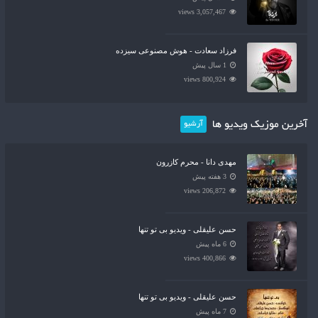
3,057,467 views
فرزاد سعادت - هوش مصنوعی سیزده
1 سال پیش
800,924 views
آخرین موزیک ویدیو ها
آرشیو
مهدی دانا - محرم کازرون
3 هفته پیش
206,872 views
حسن علیقلی - ویدیو بی تو تنها
6 ماه پیش
400,866 views
حسن علیقلی - ویدیو بی تو تنها
7 ماه پیش