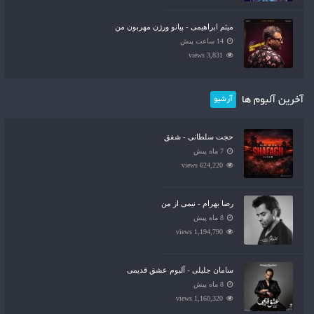
میثم ابراهیمی - پیانو ورژن مهربون من
14 ساعت پیش
3,831 views
آخرین آلبوم ها
آرشیو
حجت سلطانی - شفق
7 ماه پیش
624,220 views
رضا بهرام - نیمی از من
8 ماه پیش
1,194,790 views
سامان جلیلی - آلبوم عشق قدیمی
8 ماه پیش
1,160,320 views