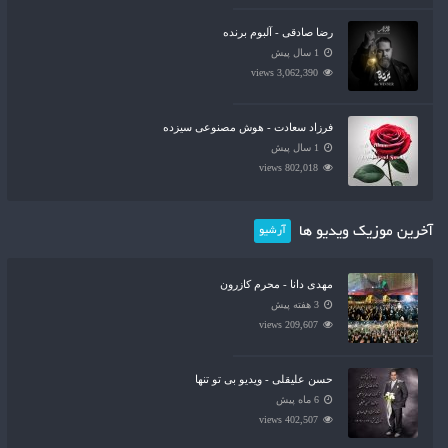
رضا صادقی - آلبوم برنده
1 سال پیش
3,062,390 views
فرزاد سعادت - هوش مصنوعی سیزده
1 سال پیش
802,018 views
آخرین موزیک ویدیو ها
آرشیو
مهدی دانا - محرم کازرون
3 هفته پیش
209,607 views
حسن علیقلی - ویدیو بی تو تنها
6 ماه پیش
402,507 views