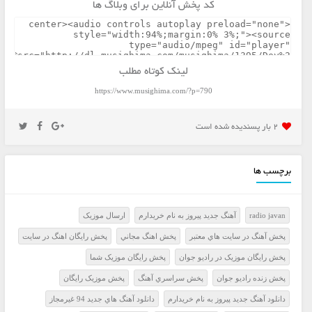
کد پخش آنلاین برای وبلاگ ها
لینک کوتاه مطلب
https://www.musighima.com/?p=790
2 بار پسنديده شده است
برچسب ها
radio javan
آهنگ جدید پیروز به نام خریدارم
ارسال موزيک
پخش آهنگ در سايت هاي معتبر
پخش اهنگ مجاني
پخش رايگان اهنگ در سايت
پخش رايگان موزيک در راديو جوان
پخش رايگان موزيک شما
پخش زنده راديو جوان
پخش سراسري آهنگ
پخش موزيک رايگان
دانلود آهنگ جدید پیروز به نام خریدارم
دانلود آهنگ هاي جديد 94 غيرمجاز