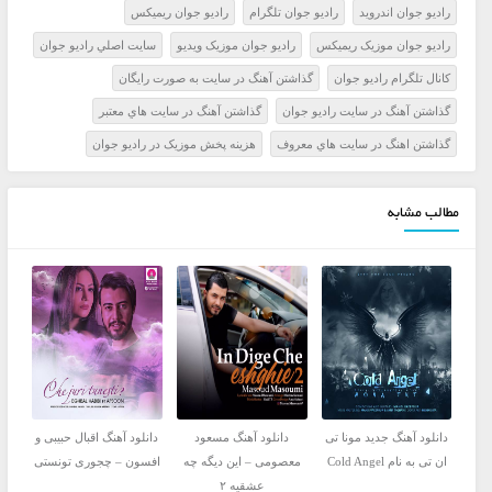
راديو جوان اندرويد
راديو جوان تلگرام
راديو جوان ريميکس
راديو جوان موزيک ريميکس
راديو جوان موزيک ويديو
سايت اصلي راديو جوان
کانال تلگرام راديو جوان
گذاشتن آهنگ در سايت به صورت رايگان
گذاشتن آهنگ در سايت راديو جوان
گذاشتن آهنگ در سايت هاي معتبر
گذاشتن اهنگ در سايت هاي معروف
هزينه پخش موزيک در راديو جوان
مطالب مشابه
دانلود آهنگ جدید مونا تی
دانلود آهنگ مسعود
دانلود آهنگ اقبال حبیبی و
ان تی به نام Cold Angel
معصومی – این دیگه چه
افسون – چجوری تونستی
عشقیه ۲