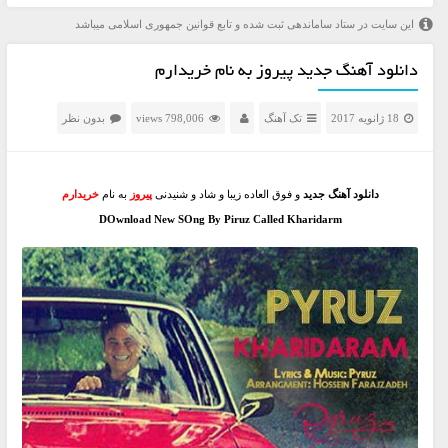
این سایت در ستاد ساماندهی ثبت شده و تابع قوانین جمهوری اسلامی میباشد
دانلود آهنگ جدید پیروز به نام خریدارم
18 ژانویه 2017
تک آهنگ
798,006 views
بدون نظر
دانلود آهنگ جدید
و فوق العاده زیبا و شاد و شنیدنی
پیروز
به نام
خریدارم
DOwnload New SOng By Piruz Called Kharidarm