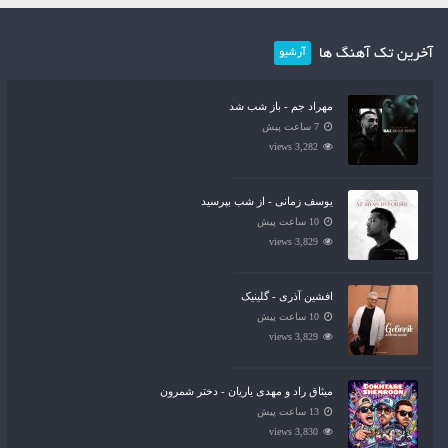
آخرین تک آهنگ ها
آرشیو
مهراد جم - باز شب شد
7 ساعت پیش
3,282 views
یوسف زمانی - از شب بپرسید
10 ساعت پیش
3,829 views
افشین آذری - گلینیک
10 ساعت پیش
3,829 views
میثاق راد و مهدی یاریان - دختر شمرون
13 ساعت پیش
3,830 views