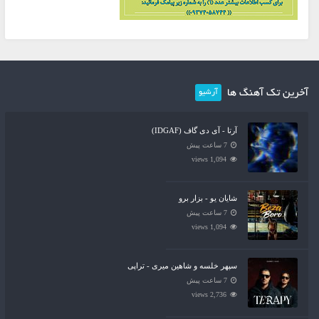
آخرین تک آهنگ ها
آرشیو
آرتا - آی دی گاف (IDGAF)
7 ساعت پیش
1,094 views
شایان یو - بزار برو
7 ساعت پیش
1,094 views
سپهر خلسه و شاهین میری - تراپی
7 ساعت پیش
2,736 views