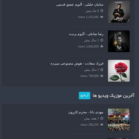
سامان جلیلی - آلبوم عشق قدیمی
8 ماه پیش
1,155,942 views
رضا صادقی - آلبوم برنده
1 سال پیش
3,056,920 views
فرزاد سعادت - هوش مصنوعی سیزده
1 سال پیش
799,830 views
آخرین موزیک ویدیو ها
آرشیو
مهدی دانا - محرم کازرون
3 هفته پیش
206,325 views