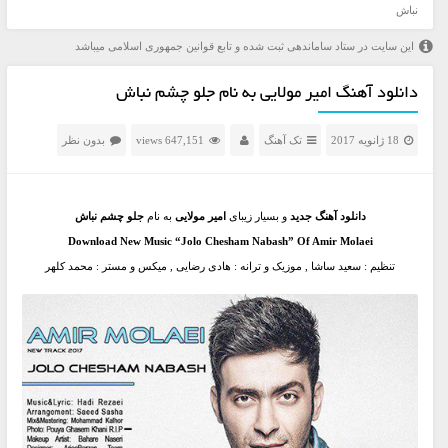
نباش
این سایت در ستاد ساماندهی ثبت شده و تابع قوانین جمهوری اسلامی میباشد
دانلود آهنگ امیر مولایی به نام جلو چشم نباش
18 ژانویه 2017
تک آهنگ
647,151 views
بدون نظر
دانلود آهنگ جدید
و بسیار زیبای
امیر مولایی
به نام
جلو چشم نباش
Download New Music “Jolo Chesham Nabash” Of Amir Molaei
تنظیم : سعید ساشا , موزیک و ترانه : هادی رضایی , میکس و مستر : محمد کلهر