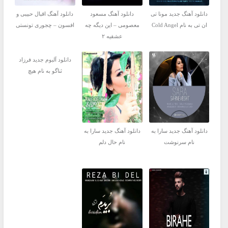
دانلود آهنگ جدید مونا تی
دانلود آهنگ مسعود
دانلود آهنگ اقبال حبیبی و
ان تی به نام Cold Angel
معصومی – این دیگه چه
افسون – چجوری تونستی
عشقیه ۲
دانلود آلبوم جدید فرزاد
ثناگو به نام هیچ
دانلود آهنگ جدید سارا به
دانلود آهنگ جدید سارا به
نام سرنوشت
نام حال دلم