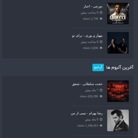
دورچی - اجبار
8 ساعت پیش
2,736 views
مهیار و پوری - برای تو
8 ساعت پیش
3,830 views
آخرین آلبوم ها
آرشیو
حجت سلطانی - شفق
7 ماه پیش
620,390 views
رضا بهرام - نیمی از من
8 ماه پیش
1,190,413 views