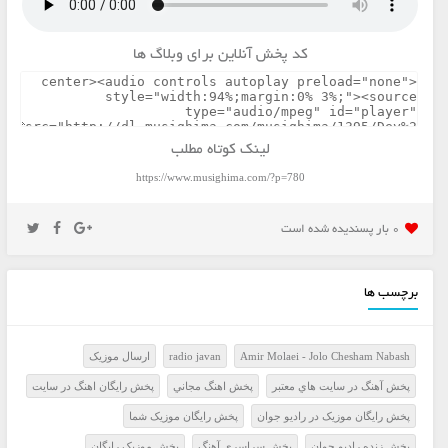
کد پخش آنلاین برای وبلاگ ها
لینک کوتاه مطلب
https://www.musighima.com/?p=780
0 بار پسنديده شده است
برچسب ها
Amir Molaei - Jolo Chesham Nabash
radio javan
ارسال موزيک
پخش آهنگ در سايت هاي معتبر
پخش اهنگ مجاني
پخش رايگان اهنگ در سايت
پخش رايگان موزيک در راديو جوان
پخش رايگان موزيک شما
پخش زنده راديو جوان
پخش سراسري آهنگ
پخش موزيک رايگان