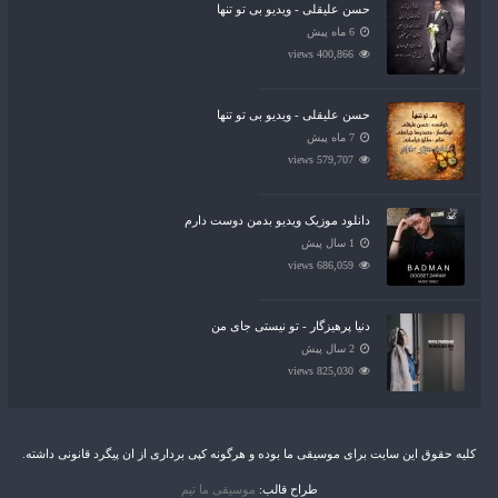
حسن علیقلی - ویدیو بی تو تنها
6 ماه پیش
400,866 views
حسن علیقلی - ویدیو بی تو تنها
7 ماه پیش
579,707 views
دانلود موزیک ویدیو بدمن دوست دارم
1 سال پیش
686,059 views
دنیا پرهیزگار - تو نیستی جای من
2 سال پیش
825,030 views
کلیه حقوق این سایت برای موسیقی ما بوده و هرگونه کپی برداری از ان پیگرد قانونی داشته.
طراح قالب:
موسیقی ما تیم