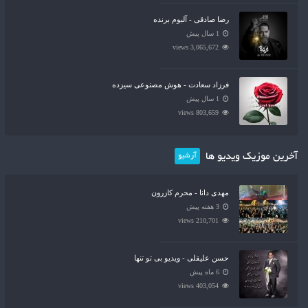
رضا صادقی - آلبوم برنده
1 سال پیش
3,065,672 views
فرزاد سعادت - هوش مصنوعی سیزده
1 سال پیش
803,659 views
آخرین موزیک ویدیو ها
آرشیو
مهدی دانا - محرم کازرون
3 هفته پیش
210,701 views
حسن علیقلی - ویدیو بی تو تنها
6 ماه پیش
403,054 views