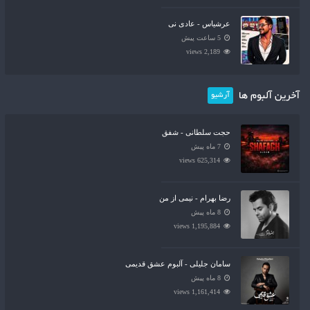
عرشیاس - عادی نی
5 ساعت پیش
2,189 views
آخرین آلبوم ها
آرشیو
حجت سلطانی - شفق
7 ماه پیش
625,314 views
رضا بهرام - نیمی از من
8 ماه پیش
1,195,884 views
سامان جلیلی - آلبوم عشق قدیمی
8 ماه پیش
1,161,414 views