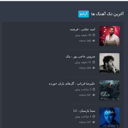
آخرین تک آهنگ ها
آرشیو
امید عقابی - فرشته
40 دقیقه پیش
548 views
شروین حاجی پور - پتک
51 دقیقه پیش
549 views
علیرضا قربانی - گل‌های باران خورده
3 ساعت پیش
547 views
سینا پارسیان - ادا
4 ساعت پیش
547 views