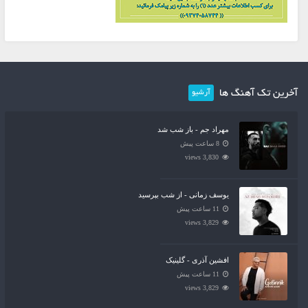
آخرین تک آهنگ ها
آرشیو
مهراد جم - باز شب شد
8 ساعت پیش
3,830 views
یوسف زمانی - از شب بپرسید
11 ساعت پیش
3,829 views
افشین آذری - گلینیک
11 ساعت پیش
3,829 views