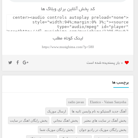
کد پخش آنلاین برای وبلاگ ها
لینک کوتاه مطلب
https://www.musighima.com/?p=580
0 بار پسنديده شده است
برچسب ها
radio javan
Elastico - Vaisan Sanyeha
آهنگ جدید الستیکو به نام وایسن ثانیه ها
ارسال موزيک
پخش آهنگ در سايت هاي معتبر
پخش اهنگ مجاني
پخش رايگان اهنگ در سايت
پخش رايگان موزيک در راديو جوان
پخش رايگان موزيک شما