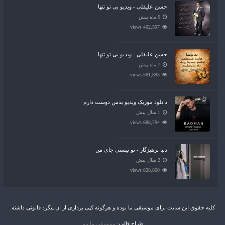
حسن علیقلی - ویدیو بی تو تنها
6 ماه پیش
402,507 views
حسن علیقلی - ویدیو بی تو تنها
7 ماه پیش
581,895 views
دانلود موزیک ویدیو بدمن دوست دارم
1 سال پیش
688,794 views
دنیا پرهیزگار - تو نیستی جای من
2 سال پیش
828,860 views
کلیه حقوق این سایت برای موسیقی ما بوده و هرگونه کپی برداری از ان پیگرد قانونی داشته.
طراح قالب:
موسیقی ما تیم