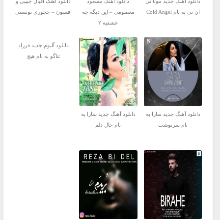
دانلود آهنگ جدید مونا تی
دانلود آهنگ مسعود
دانلود آهنگ اقبال حبیبی و
ان تی به نام Cold Angel
معصومی – این دیگه چه
افسون – چجوری تونستی
عشقیه ۲
دانلود آلبوم جدید فرزاد
ثناگو به نام هیچ
دانلود آهنگ جدید سارا به
دانلود آهنگ جدید سارا به
نام سرنوشت
نام حال دلم