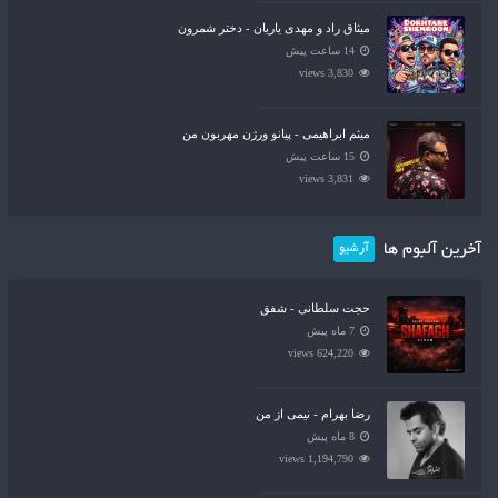
میثاق راد و مهدی یاریان - دختر شمرون
14 ساعت پیش
3,830 views
میثم ابراهیمی - پیانو ورژن مهربون من
15 ساعت پیش
3,831 views
آخرین آلبوم ها
آرشیو
حجت سلطانی - شفق
7 ماه پیش
624,220 views
رضا بهرام - نیمی از من
8 ماه پیش
1,194,790 views