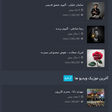
سامان جلیلی - آلبوم عشق قدیمی
8 ماه پیش
1,160,320 views
رضا صادقی - آلبوم برنده
1 سال پیش
3,062,390 views
فرزاد سعادت - هوش مصنوعی سیزده
1 سال پیش
802,018 views
آخرین موزیک ویدیو ها
آرشیو
مهدی دانا - محرم کازرون
3 هفته پیش
209,607 views