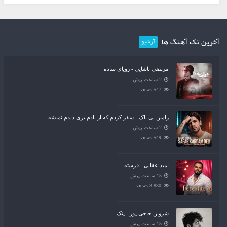
آخرین تک آهنگ ها
آرشیو
مرتضی پاشایی - رویای ساده
2 ساعت پیش
547 views
رامین بی باک - سفر کردم که از یادم بری دیدم نمیشه
2 ساعت پیش
549 views
امید عقابی - فرشته
15 ساعت پیش
3,830 views
شروین حاجی پور - پتک
15 ساعت پیش