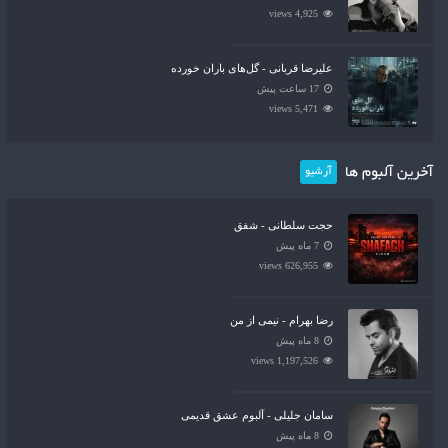
4,925 views
علیرضا قربانی - گل‌های باران خورده
17 ساعت پیش
5,471 views
آخرین آلبوم ها
آرشیو
حجت سلطانی - شفق
7 ماه پیش
626,955 views
رضا بهرام - نیمی از من
8 ماه پیش
1,197,526 views
سامان جلیلی - آلبوم عشق قدیمی
8 ماه پیش