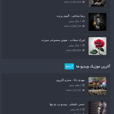
1,161,414 views
رضا صادقی - آلبوم برنده
1 سال پیش
3,066,219 views
فرزاد سعادت - هوش مصنوعی سیزده
1 سال پیش
803,659 views
آخرین موزیک ویدیو ها
آرشیو
مهدی دانا - محرم کازرون
3 هفته پیش
210,701 views
حسن علیقلی - ویدیو بی تو تنها
6 ماه پیش