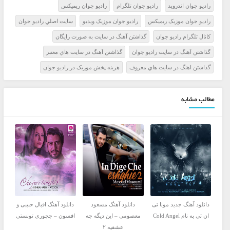
راديو جوان اندرويد
راديو جوان تلگرام
راديو جوان ريميکس
راديو جوان موزيک ريميکس
راديو جوان موزيک ويديو
سايت اصلي راديو جوان
کانال تلگرام راديو جوان
گذاشتن آهنگ در سايت به صورت رايگان
گذاشتن آهنگ در سايت راديو جوان
گذاشتن آهنگ در سايت هاي معتبر
گذاشتن اهنگ در سايت هاي معروف
هزينه پخش موزيک در راديو جوان
مطالب مشابه
دانلود آهنگ جدید مونا تی
دانلود آهنگ مسعود
دانلود آهنگ اقبال حبیبی و
ان تی به نام Cold Angel
معصومی – این دیگه چه
افسون – چجوری تونستی
عشقیه ۲