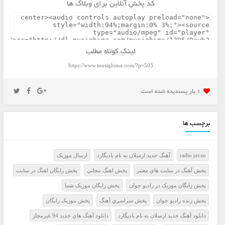
کد پخش آنلاین برای وبلاگ ها
لینک کوتاه مطلب
https://www.musighima.com/?p=503
1 بار پسنديده شده است
برچسب ها
radio javan
آهنگ جدید ارسلان به نام بادیگارد
ارسال موزيک
پخش آهنگ در سايت هاي معتبر
پخش اهنگ مجاني
پخش رايگان اهنگ در سايت
پخش رايگان موزيک در راديو جوان
پخش رايگان موزيک شما
پخش زنده راديو جوان
پخش سراسري آهنگ
پخش موزيک رايگان
دانلود آهنگ جدید ارسلان به نام بادیگارد
دانلود آهنگ هاي جديد 94 غيرمجاز