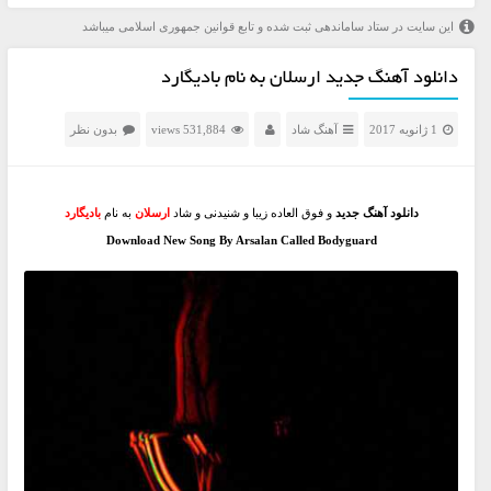
این سایت در ستاد ساماندهی ثبت شده و تابع قوانین جمهوری اسلامی میباشد
دانلود آهنگ جدید ارسلان به نام بادیگارد
1 ژانویه 2017
آهنگ شاد
531,884 views
بدون نظر
دانلود آهنگ جدید
و فوق العاده زیبا و شنیدنی و شاد
ارسلان
به نام
بادیگارد
Download New Song By Arsalan Called Bodyguard