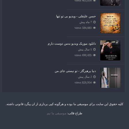
403,054 views
حسن علیقلی - ویدیو بی تو تنها
7 ماه پیش
584,083 views
دانلود موزیک ویدیو بدمن دوست دارم
1 سال پیش
690,435 views
دنیا پرهیزگار - تو نیستی جای من
2 سال پیش
829,954 views
کلیه حقوق این سایت برای موسیقی ما بوده و هرگونه کپی برداری از ان پیگرد قانونی داشته.
طراح قالب:
موسیقی ما تیم