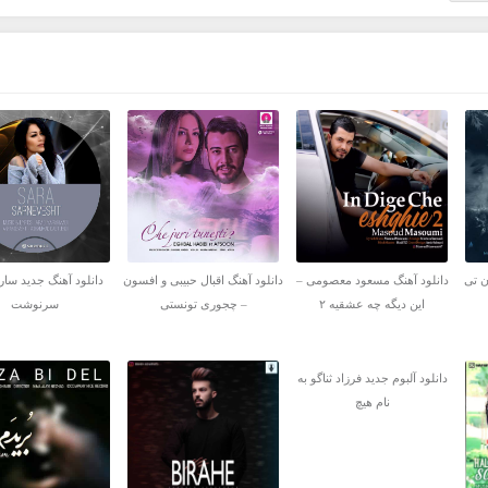
ن تی
دانلود آهنگ مسعود معصومی –
دانلود آهنگ اقبال حبیبی و افسون
دانلود آهنگ جدید سارا
این دیگه چه عشقیه ۲
– چجوری تونستی
سرنوشت
دانلود آلبوم جدید فرزاد ثناگو به
نام هیچ