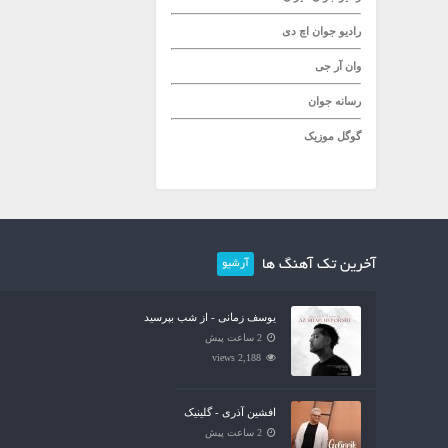
رادیو جوان
اچ دی
وان آر جی
رسانه جوان
گوگل موزیک
آخرین تک آهنگ ها
آرشیو
یوسف زمانی - از شب بپرسید
2 ساعت پیش
2,188 views
افشین آذری - گلینیک
2 ساعت پیش