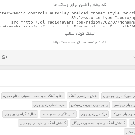
کد پخش آنلاین برای وبلاگ ها
لینک کوتاه مطلب
https://www.musighima.com/?p=4634
 موزيک در راديو جوان
پخش سراسري آهنگ
دانلود آهنگ جدید محمد حسینی به نام معجزه
و جوان ريميکس
راديو جوان موزيک ريميکس
سايت اصلي راديو جوان
ديو جوان موزيک
فرکانس راديو جوان
کانال تلگرام radio javan
کانال تلگرام راديو جوان
ران
گذاشتن آهنگ در سايت به صورت رايگان
گذاشتن آهنگ در سايت راديو جوان
معتبر