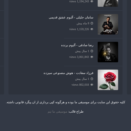
1,194,243 views
سامان جلیلی - آلبوم عشق قدیمی
8 ماه پیش
1,159,226 views
رضا صادقی - آلبوم برنده
1 سال پیش
3,061,843 views
فرزاد سعادت - هوش مصنوعی سیزده
1 سال پیش
802,018 views
کلیه حقوق این سایت برای موسیقی ما بوده و هرگونه کپی برداری از ان پیگرد قانونی داشته.
طراح قالب:
موسیقی ما تیم