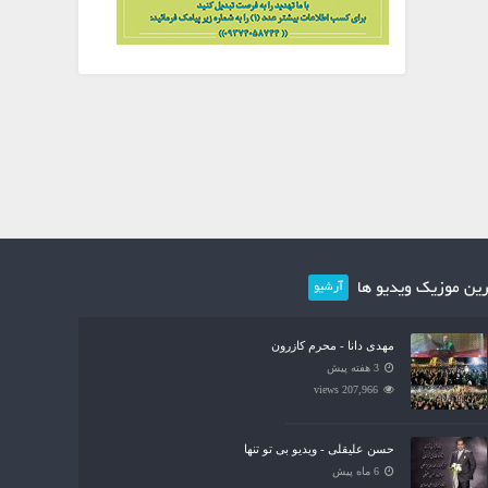
ین موزیک ویدیو ها
آرشیو
مهدی دانا - محرم کازرون
3 هفته پیش
207,966 views
حسن علیقلی - ویدیو بی تو تنها
6 ماه پیش