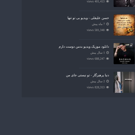
401,413 views
حسن علیقلی - ویدیو بی تو تنها
7 ماه پیش
581,348 views
دانلود موزیک ویدیو بدمن دوست دارم
1 سال پیش
688,247 views
دنیا پرهیزگار - تو نیستی جای من
2 سال پیش
828,313 views