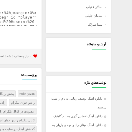
سالار عقیلی
سامان جلیلی
سینا سرلک
شادمهر عقیلی
شهاب مظفری
آرشیو ماهانه
علی زند وکیلی
0 بار پسنديده شده است
علی عبدالمالکی
علی لهراسبی
برچسب ها
علی یاسینی
نوشته‌های تازه
علیرضا روزگار
radio javan
پخش رايگان
علیرضا طلیسچی
دانلود آهنگ یوسف زمانی به نام از شب
راديو جوان تلگرام
رادي
عماد
بپرسید
عضويت در کانال تلگرام را
عماد طالب زاده
دانلود آهنگ افشین آذری به نام گلینیک
کانال تلگرام راديو جوان اي
فرزاد فرخ
دانلود آهنگ میثاق راد و مهدی یاریان به
گذاشتن آهنگ در سايت هاي 
فرزاد فرزین