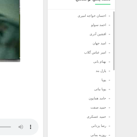
احسان خواجه امیری
احمد سولو
افشین آدری
امید جهان
امیر عباس گلاب
بهنام بانی
پازل بند
پویا
پویا بیاتی
حامد همایون
حمید صفت
حمید عسکری
رضا یزدانی
روزبه بمانی