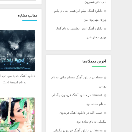
نام دختر شمرون
فریدون آسرایی
دانلود آهنگ میثم ابراهیمی به نام پیانو
مطالب مشابه
کامران مولایی
ورژن مهربون من
مازیار فلاحی
دانلود آهنگ امیر عظیمی به نام گیتار
مجید اخشابی
ورژن دختر بندر
مجید خراطها
محسن ابراهیم زاده
محسن چاووشی
آخرین دیدگاه‌ها
محسن یگانه
دانلود آهنگ جدید مونا تی ا
سجاد
در
دانلود آهنگ مسلم ملتی به نام
محمد رضا گلزار
به نام Cold Angel
روانی
محمد علیزاده
fatmea1
در
دانلود آهنگ فریدون بیگدلی
مرتضی اشرفی
به نام ساده بود
مرتضی سرمدی
حبیب الله
در
دانلود آهنگ فریدون
مهدی جهانی
بیگدلی به نام ساده بود
مهدی یغمایی
fatmea
در
دانلود آهنگ فریدون بیگدلی
میثم ابراهیمی