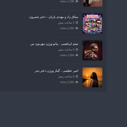
2,188 views
میثاق راد و مهدی یاریان - دختر شمرون
5 ساعت پیش
3,283 views
میثم ابراهیمی - پیانو ورژن مهربون من
6 ساعت پیش
3,284 views
امیر عظیمی - گیتار ورژن دختر بندر
6 ساعت پیش
3,282 views