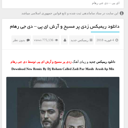
ای پی – دی جی رهام
این سایت در ستاد ساماندهی ثبت شده و تابع قوانین جمهوری اسلامی میباشد
دانلود ریمیکس زدی پر مسیح و آرش ای پی – دی جی رهام
4 فوریه 2018
ریمیکس جدید
775,136 views
بدون نظر
دانلود ریمیکس جدید
و زیبای آهنگ
زدی پر مسیح و آرش ای پی توسط دی جی رهام
Download New Remix By Dj Roham Called Zadi Par Masih Arash Ap Mix