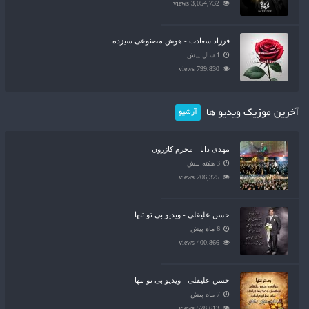
3,054,732 views
فرزاد سعادت - هوش مصنوعی سیزده
1 سال پیش
799,830 views
آخرین موزیک ویدیو ها
آرشیو
مهدی دانا - محرم کازرون
3 هفته پیش
206,325 views
حسن علیقلی - ویدیو بی تو تنها
6 ماه پیش
400,866 views
حسن علیقلی - ویدیو بی تو تنها
7 ماه پیش
578,613 views