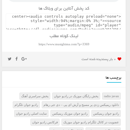
کد پخش آنلاین برای وبلاگ ها
لینک کوتاه مطلب
https://www.musighima.com/?p=3369
0 بار پسنديده شده است
برچسب ها
radio javan
پخش رايگان موزيک در راديو جوان
پخش سراسري آهنگ
دانلود ریمیکس زدی پر مسیح و آرش ای پی – دی جی رهام
راديو جوان تلگرام
راديو جوان ريميکس
راديو جوان موزيک ريميکس
سايت اصلي راديو جوان
عضويت در کانال تلگرام راديو جوان موزيک
فرکانس راديو جوان