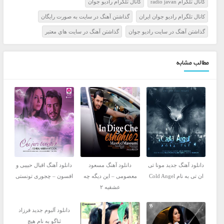
کانال تلگرام radio javan
کانال تلگرام راديو جوان
کانال تلگرام راديو جوان ايران
گذاشتن آهنگ در سايت به صورت رايگان
گذاشتن آهنگ در سايت راديو جوان
گذاشتن آهنگ در سايت هاي معتبر
مطالب مشابه
دانلود آهنگ جدید مونا تی
دانلود آهنگ مسعود
دانلود آهنگ اقبال حبیبی و
ان تی به نام Cold Angel
معصومی – این دیگه چه
افسون – چجوری تونستی
عشقیه ۲
دانلود آلبوم جدید فرزاد
ثناگو به نام هیچ