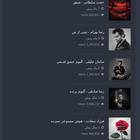
حجت سلطانی - شفق
7 ماه پیش
626,955 views
رضا بهرام - نیمی از من
8 ماه پیش
1,197,526 views
سامان جلیلی - آلبوم عشق قدیمی
8 ماه پیش
1,161,414 views
رضا صادقی - آلبوم برنده
1 سال پیش
3,066,219 views
فرزاد سعادت - هوش مصنوعی سیزده
1 سال پیش
803,659 views