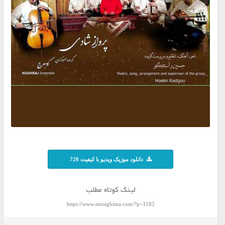
دانلود موزیک ویدیو با کیفیت 720
لینک کوتاه مطلب
https://www.musighima.com/?p=3182