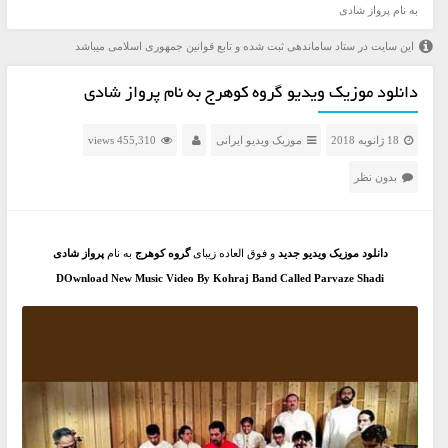
به نام پرواز شادی
این سایت در ستاد ساماندهی ثبت شده و تابع قوانین جمهوری اسلامی میباشد
دانلود موزیک ویدیو گروه کوهرج به نام پرواز شادی
18 ژانویه 2018
موزیک ویدیو ایرانی
455,310 views
بدون نظر
دانلود موزیک ویدیو جدید
و فوق العاده زیبای
گروه کوهرج
به نام
پرواز شادی
DOwnload New Music Video By Kohraj Band Called Parvaze Shadi