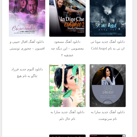
دانلود آهنگ جدید مونا تی
دانلود آهنگ مسعود
دانلود آهنگ اقبال حبیبی و
ان تی به نام Cold Angel
معصومی – این دیگه چه
افسون – چجوری تونستی
عشقیه ۲
دانلود آلبوم جدید فرزاد
ثناگو به نام هیچ
دانلود آهنگ جدید سارا به
دانلود آهنگ جدید سارا به
نام سرنوشت
نام حال دلم