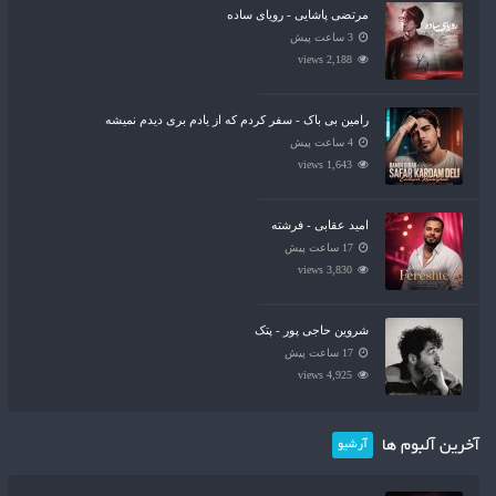
مرتضی پاشایی - رویای ساده
3 ساعت پیش
2,188 views
رامین بی باک - سفر کردم که از یادم بری دیدم نمیشه
4 ساعت پیش
1,643 views
امید عقابی - فرشته
17 ساعت پیش
3,830 views
شروین حاجی پور - پتک
17 ساعت پیش
4,925 views
آخرین آلبوم ها
آرشیو