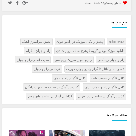
0 بار پسنديده شده است
برچسب ها
radio javan
پخش رايگان موزيک در راديو جوان
پخش سراسري آهنگ
دانلود موزیک ویدیو گروه کوهرج به نام پرواز شادی
راديو جوان تلگرام
راديو جوان ريميکس
راديو جوان موزيک ريميکس
سايت اصلي راديو جوان
عضويت در کانال تلگرام راديو جوان موزيک
فرکانس راديو جوان
کانال تلگرام radio javan
کانال تلگرام راديو جوان
کانال تلگرام راديو جوان ايران
گذاشتن آهنگ در سايت به صورت رايگان
گذاشتن آهنگ در سايت راديو جوان
گذاشتن آهنگ در سايت هاي معتبر
مطالب مشابه