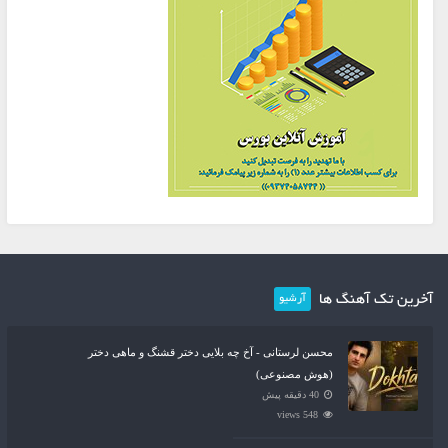
آخرین تک آهنگ ها
آرشیو
محسن لرستانی - آخ چه بلایی دختر قشنگ و ماهی دختر
(هوش مصنوعی)
40 دقیقه پیش
548 views