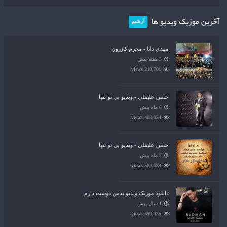
آخرین موزیک ویدیو ها
آرشیو
مهدی دانا - محرم کازرون
3 هفته پیش
210,701 views
حسن علیقلی - ویدیو بی تو تنها
6 ماه پیش
403,054 views
حسن علیقلی - ویدیو بی تو تنها
7 ماه پیش
584,083 views
دانلود موزیک ویدیو بدمن دوست دارم
1 سال پیش
690,435 views