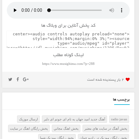
کد پخش آنلاین برای وبلاگ ها
لینک کوتاه مطلب
https://www.musighima.com/?p=288
2 بار پسنديده شده است
برچسب ها
radio javan
آهنگ جدید امید جهان به نام اى جونم اى دلبر
ارسال موزيک
پخش آهنگ در سايت هاي معتبر
پخش اهنگ مجاني
پخش رايگان اهنگ در سايت
پخش رايگان موزيک در راديو جوان
پخش رايگان موزيک شما