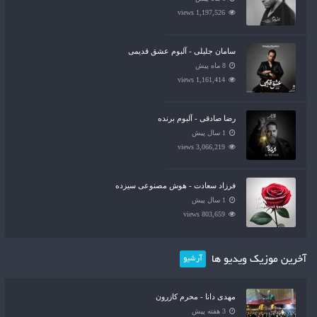
1,197,526 views
سامان جلیلی - آلبوم عشق قدیمی
8 ماه پیش
1,161,414 views
رضا صادقی - آلبوم برنده
1 سال پیش
3,066,219 views
فرزاد سعادت - هوش مصنوعی سیزده
1 سال پیش
803,659 views
آخرین موزیک ویدیو ها
آرشیو
مهدی دانا - محرم کازرون
3 هفته پیش