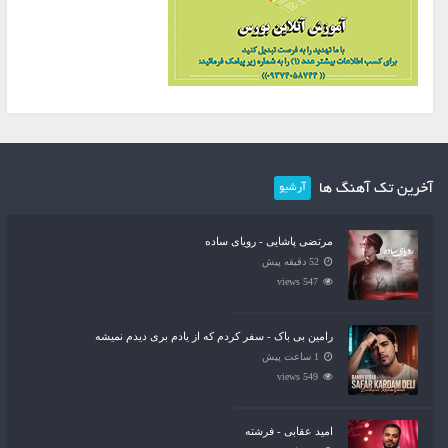
آخرین تک آهنگ ها
آرشیو
مرتضی پاشایی - رویای ساده
52 دقیقه پیش
547 views
رامین بی باک - سفر کردم که از یادم بری دیدم نمیشه
1 ساعت پیش
549 views
امید عقابی - فرشته