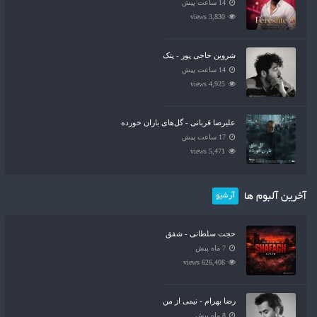
14 ساعت پیش
3,830 views
شروین حاجی پور - پتک
14 ساعت پیش
4,925 views
علیرضا قربانی - گل‌های باران خورده
17 ساعت پیش
5,471 views
آخرین آلبوم ها
آرشیو
حجت سلطانی - شفق
7 ماه پیش
626,408 views
رضا بهرام - نیمی از من
8 ماه پیش