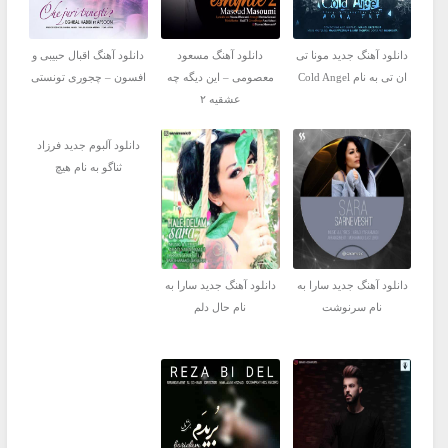
دانلود آهنگ جدید مونا تی
دانلود آهنگ مسعود
دانلود آهنگ اقبال حبیبی و
ان تی به نام Cold Angel
معصومی – این دیگه چه
افسون – چجوری تونستی
عشقیه ۲
دانلود آلبوم جدید فرزاد
ثناگو به نام هیچ
دانلود آهنگ جدید سارا به
دانلود آهنگ جدید سارا به
نام سرنوشت
نام حال دلم