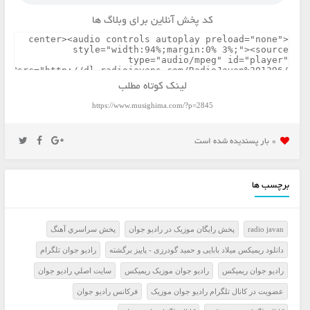
کد پخش آنلاین برای وبلاگ ها
لینک کوتاه مطلب
https://www.musighima.com/?p=2845
0 بار پسنديده شده است
برچسب ها
radio javan
پخش رايگان موزيک در راديو جوان
پخش سراسري آهنگ
دانلود ریمیکس میلاد بابایی و حمید گودرزی - پاییز برگشته
راديو جوان تلگرام
راديو جوان ريميکس
راديو جوان موزيک ريميکس
سايت اصلي راديو جوان
عضويت در کانال تلگرام راديو جوان موزيک
فرکانس راديو جوان