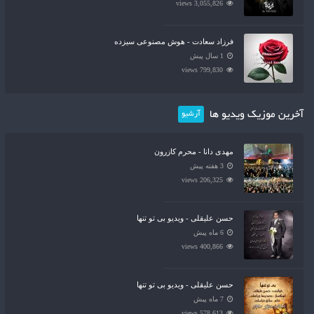
3,055,826 views
فرزاد سعادت - هوش مصنوعی سیزده
1 سال پیش
799,830 views
آخرین موزیک ویدیو ها
آرشیو
مهدی دانا - محرم کازرون
3 هفته پیش
206,325 views
حسن علیقلی - ویدیو بی تو تنها
6 ماه پیش
400,866 views
حسن علیقلی - ویدیو بی تو تنها
7 ماه پیش
578,613 views