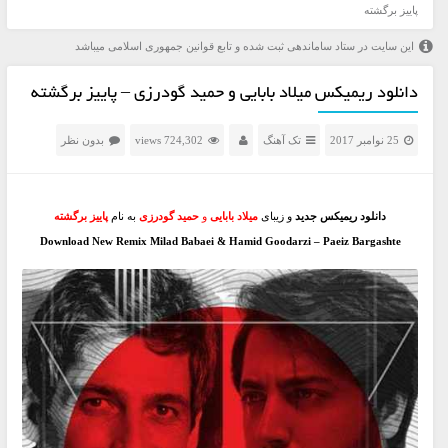
پاییز برگشته
این سایت در ستاد ساماندهی ثبت شده و تابع قوانین جمهوری اسلامی میباشد
دانلود ریمیکس میلاد بابایی و حمید گودرزی – پاییز برگشته
25 نوامبر 2017
تک آهنگ
724,302 views
بدون نظر
دانلود ریمیکس جدید
و زیبای
میلاد بابایی
و
حمید گودرزی
به نام
پاییز برگشته
Download New Remix Milad Babaei & Hamid Goodarzi – Paeiz Bargashte