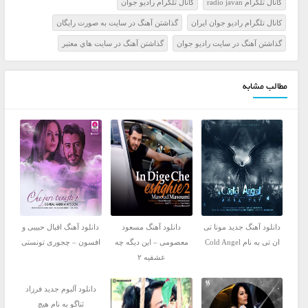
کانال تلگرام radio javan
کانال تلگرام راديو جوان
کانال تلگرام راديو جوان ايران
گذاشتن آهنگ در سايت به صورت رايگان
گذاشتن آهنگ در سايت راديو جوان
گذاشتن آهنگ در سايت هاي معتبر
مطالب مشابه
دانلود آهنگ جدید مونا تی
دانلود آهنگ مسعود
دانلود آهنگ اقبال حبیبی و
ان تی به نام Cold Angel
معصومی – این دیگه چه
افسون – چجوری تونستی
عشقیه ۲
دانلود آلبوم جدید فرزاد
ثناگو به نام هیچ