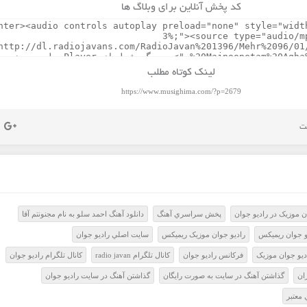
کد پخش آنلاین برای وبلاگ ها
لینک کوتاه مطلب
https://www.musighima.com/?p=2679
 موزيک در راديو جوان
پخش سراسري آهنگ
دانلود آهنگ احمد سلو به نام مجنونتم آقا
و جوان ريميکس
راديو جوان موزيک ريميکس
سايت اصلي راديو جوان
ديو جوان موزيک
فرکانس راديو جوان
کانال تلگرام radio javan
کانال تلگرام راديو جوان
ران
گذاشتن آهنگ در سايت به صورت رايگان
گذاشتن آهنگ در سايت راديو جوان
معتبر