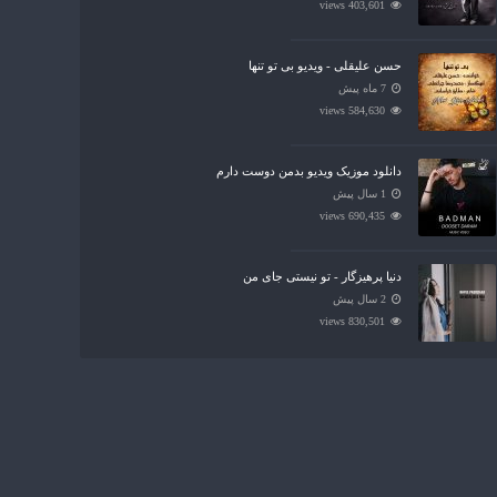
403,601 views
حسن علیقلی - ویدیو بی تو تنها
7 ماه پیش
584,630 views
دانلود موزیک ویدیو بدمن دوست دارم
1 سال پیش
690,435 views
دنیا پرهیزگار - تو نیستی جای من
2 سال پیش
830,501 views