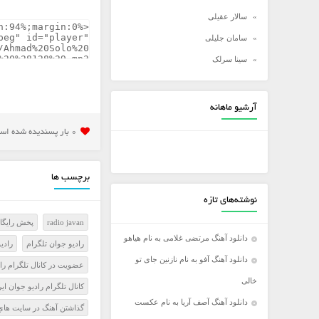
سالار عقیلی
سامان جلیلی
سینا سرلک
شادمهر عقیلی
شهاب مظفری
آرشیو ماهانه
علی زند وکیلی
0 بار پسنديده شده است
علی عبدالمالکی
علی لهراسبی
برچسب ها
علی یاسینی
نوشته‌های تازه
علیرضا روزگار
radio javan
پخش رايگان
علیرضا طلیسچی
دانلود آهنگ مرتضی غلامی به نام هیاهو
راديو جوان تلگرام
رادي
عماد
دانلود آهنگ آفو به نام نازنین جای تو
عضويت در کانال تلگرام را
عماد طالب زاده
خالی
کانال تلگرام راديو جوان اي
فرزاد فرخ
دانلود آهنگ آصف آریا به نام عکست
گذاشتن آهنگ در سايت هاي 
فرزاد فرزین