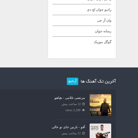
رادیو جوان
اچ دی
وان آر جی
رسانه جوان
گوگل موزیک
آخرین تک آهنگ ها
آرشیو
مرتضی غلامی - هیاهو
12 ساعت پیش
2,189 views
آفو - نازنین جای تو خالی
12 ساعت پیش