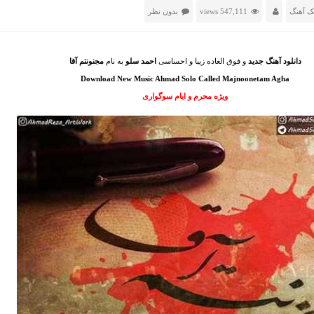
ک آهنگ
547,111 views
بدون نظر
دانلود آهنگ جدید
و فوق العاده زیبا و احساسی
احمد سلو
به نام
مجنونتم آقا
Download New Music Ahmad Solo Called Majnoonetam Agha
ویژه محرم و ایام سوگواری