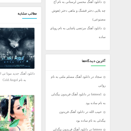
دانلود آهنگ محسن لرستانی به نام آخ
فریدون آسرایی
چه بلایی دختر قشنگ و ماهی دختر (هوش
مطالب مشابه
کامران مولایی
مصنوعی)
مازیار فلاحی
دانلود آهنگ مرتضی پاشایی به نام رویای
مجید اخشابی
ساده
مجید خراطها
محسن ابراهیم زاده
محسن چاووشی
آخرین دیدگاه‌ها
محسن یگانه
دانلود آهنگ جدید مونا تی ا
سجاد
در
دانلود آهنگ مسلم ملتی به نام
محمد رضا گلزار
به نام Cold Angel
روانی
محمد علیزاده
fatmea1
در
دانلود آهنگ فریدون بیگدلی
مرتضی اشرفی
به نام ساده بود
مرتضی سرمدی
حبیب الله
در
دانلود آهنگ فریدون
مهدی جهانی
بیگدلی به نام ساده بود
مهدی یغمایی
fatmea
در
دانلود آهنگ فریدون بیگدلی
میثم ابراهیمی