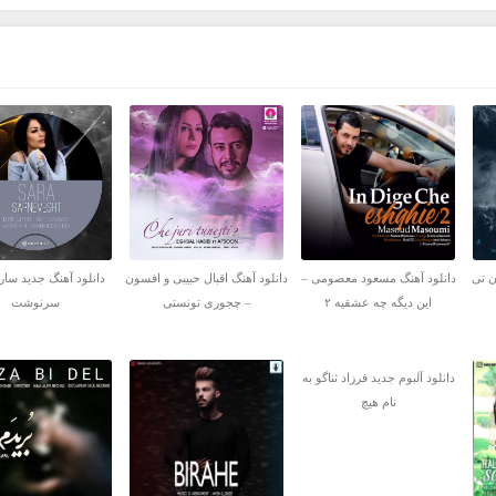
ن تی
دانلود آهنگ مسعود معصومی –
دانلود آهنگ اقبال حبیبی و افسون
دانلود آهنگ جدید سارا
این دیگه چه عشقیه ۲
– چجوری تونستی
سرنوشت
دانلود آلبوم جدید فرزاد ثناگو به
نام هیچ