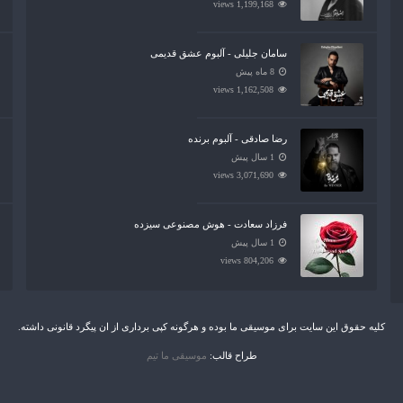
1,199,168 views
سامان جلیلی - آلبوم عشق قدیمی
8 ماه پیش
1,162,508 views
رضا صادقی - آلبوم برنده
1 سال پیش
3,071,690 views
فرزاد سعادت - هوش مصنوعی سیزده
1 سال پیش
804,206 views
کلیه حقوق این سایت برای موسیقی ما بوده و هرگونه کپی برداری از ان پیگرد قانونی داشته.
طراح قالب:
موسیقی ما تیم