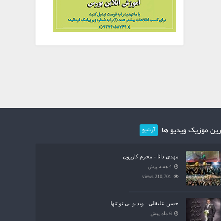
ین موزیک ویدیو ها
آرشیو
مهدی دانا - محرم کازرون
4 هفته پیش
210,701 views
حسن علیقلی - ویدیو بی تو تنها
6 ماه پیش