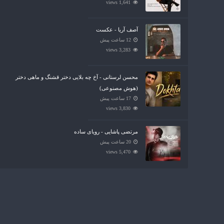
1,641 views
آصف آریا - عکست
12 ساعت پیش
3,283 views
محسن لرستانی - آخ چه بلایی دختر قشنگ و ماهی دختر
(هوش مصنوعی)
17 ساعت پیش
3,830 views
مرتضی پاشایی - رویای ساده
20 ساعت پیش
5,470 views