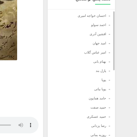
احسان خواجه امیری
احمد سولو
افشین آدری
امید جهان
امیر عباس گلاب
بهنام بانی
پازل بند
پویا
پویا بیاتی
حامد همایون
حمید صفت
حمید عسکری
رضا یزدانی
روزبه بمانی