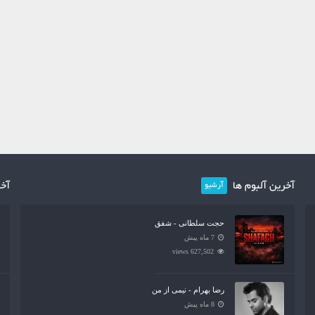
آخرین آلبوم ها
آخر
آرشیو
حجت سلطانی - شفق
7 ماه پیش
627,502 views
رضا بهرام - نیمی از من
8 ماه پیش