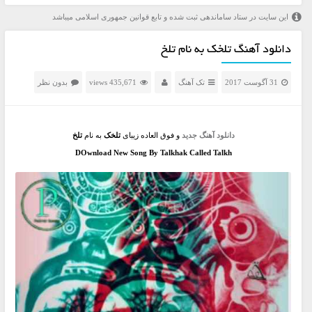
این سایت در ستاد ساماندهی ثبت شده و تابع قوانین جمهوری اسلامی میباشد
دانلود آهنگ تلخک به نام تلخ
31 آگوست 2017
تک آهنگ
435,671 views
بدون نظر
دانلود آهنگ جدید
و فوق العاده زیبای
تلخک
به نام
تلخ
DOwnload New Song By Talkhak Called Talkh