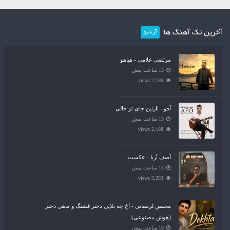
آخرین تک آهنگ ها
آرشیو
مرتضی غلامی - هیاهو
13 ساعت پیش
2,189 views
آفو - نازنین جای تو خالی
13 ساعت پیش
2,188 views
آصف آریا - عکست
13 ساعت پیش
3,283 views
محسن لرستانی - آخ چه بلایی دختر قشنگ و ماهی دختر
(هوش مصنوعی)
18 ساعت پیش