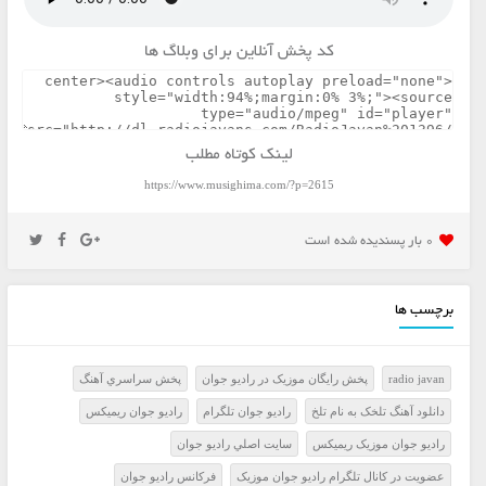
کد پخش آنلاین برای وبلاگ ها
لینک کوتاه مطلب
https://www.musighima.com/?p=2615
0 بار پسنديده شده است
برچسب ها
radio javan
پخش رايگان موزيک در راديو جوان
پخش سراسري آهنگ
دانلود آهنگ تلخک به نام تلخ
راديو جوان تلگرام
راديو جوان ريميکس
راديو جوان موزيک ريميکس
سايت اصلي راديو جوان
عضويت در کانال تلگرام راديو جوان موزيک
فرکانس راديو جوان