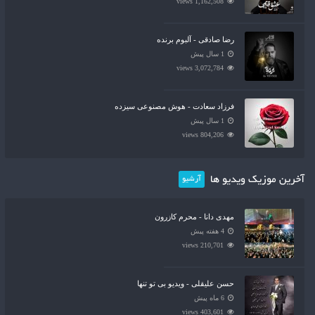
1,162,508 views
رضا صادقی - آلبوم برنده
1 سال پیش
3,072,784 views
فرزاد سعادت - هوش مصنوعی سیزده
1 سال پیش
804,206 views
آخرین موزیک ویدیو ها
آرشیو
مهدی دانا - محرم کازرون
4 هفته پیش
210,701 views
حسن علیقلی - ویدیو بی تو تنها
6 ماه پیش
403,601 views