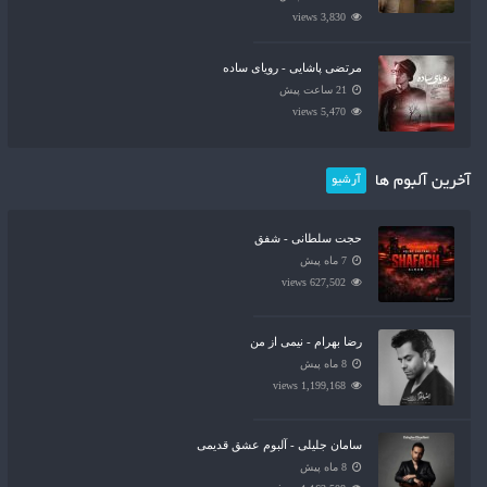
3,830 views
مرتضی پاشایی - رویای ساده
21 ساعت پیش
5,470 views
آخرین آلبوم ها
آرشیو
حجت سلطانی - شفق
7 ماه پیش
627,502 views
رضا بهرام - نیمی از من
8 ماه پیش
1,199,168 views
سامان جلیلی - آلبوم عشق قدیمی
8 ماه پیش