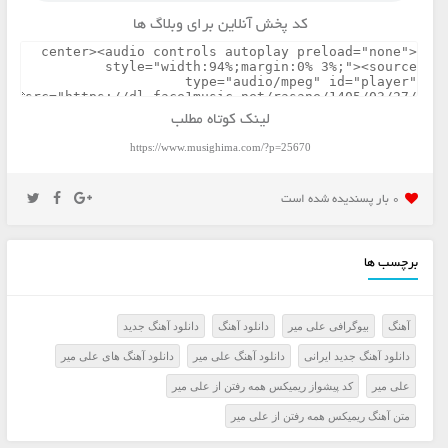
کد پخش آنلاین برای وبلاگ ها
لینک کوتاه مطلب
https://www.musighima.com/?p=25670
0 بار پسنديده شده است
برچسب ها
آهنگ
بیوگرافی علی میر
دانلود آهنگ
دانلود آهنگ جدید
دانلود آهنگ جدید ایرانی
دانلود آهنگ علی میر
دانلود آهنگ های علی میر
علی میر
کد پیشواز ریمیکس همه رفتن از علی میر
متن آهنگ ریمیکس همه رفتن از علی میر