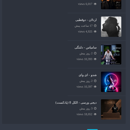
6,017 views
اردلان - دوقطبی
17 ساعت پیش
4,925 views
سامیاس - دلتنگی
2 روز پیش
10,393 views
شدو - ای وای
2 روز پیش
10,397 views
دیجی ورسی - الکل 8 (پادکست)
3 روز پیش
18,052 views