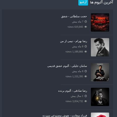
آخرین آلبوم ها
آرشیو
حجت سلطانی - شفق
7 ماه پیش
619,843 views
رضا بهرام - نیمی از من
8 ماه پیش
1,189,866 views
سامان جلیلی - آلبوم عشق قدیمی
8 ماه پیش
1,155,395 views
رضا صادقی - آلبوم برنده
1 سال پیش
3,054,732 views
فرزاد سعادت - هوش مصنوعی سیزده