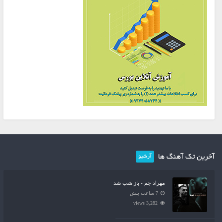
آخرین تک آهنگ ها
آرشیو
مهراد جم - باز شب شد
7 ساعت پیش
3,282 views