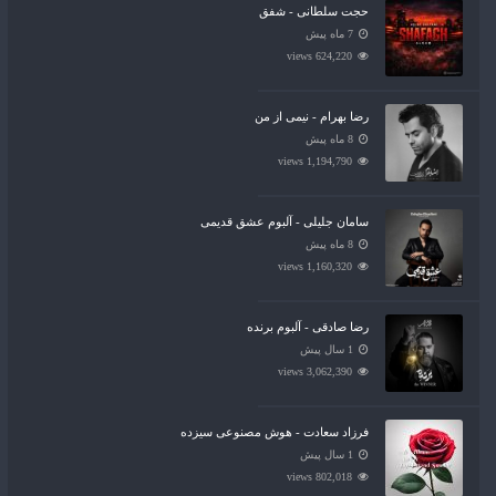
حجت سلطانی - شفق
7 ماه پیش
624,220 views
رضا بهرام - نیمی از من
8 ماه پیش
1,194,790 views
سامان جلیلی - آلبوم عشق قدیمی
8 ماه پیش
1,160,320 views
رضا صادقی - آلبوم برنده
1 سال پیش
3,062,390 views
فرزاد سعادت - هوش مصنوعی سیزده
1 سال پیش
802,018 views