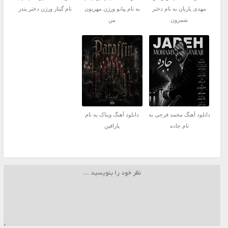
مهدی یاریان به نام دختر
به نام پیانو ورژن مهربون
نام گیتار ورژن دختر بندر
شمرون
من
دانلود آهنگ محمد فرجی به
دانلود آهنگ ویناک به نام
نام جاده
پارافین