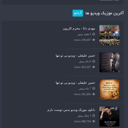
آخرین موزیک ویدیو ها
آرشیو
مهدی دانا - محرم کازرون
3 هفته پیش
209,607 views
حسن علیقلی - ویدیو بی تو تنها
6 ماه پیش
402,507 views
حسن علیقلی - ویدیو بی تو تنها
7 ماه پیش
581,895 views
دانلود موزیک ویدیو بدمن دوست دارم
1 سال پیش
688,794 views