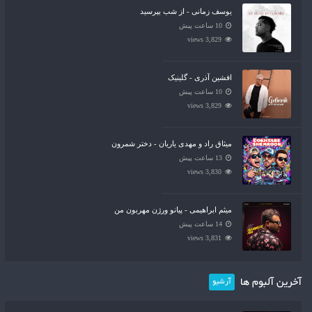
یوسف زمانی - از شب بپرسید
10 ساعت پیش
3,829 views
افشین آذری - گلینیک
10 ساعت پیش
3,829 views
میثاق راد و مهدی یاریان - دختر شمرون
13 ساعت پیش
3,830 views
میثم ابراهیمی - پیانو ورژن مهربون من
14 ساعت پیش
3,831 views
آخرین آلبوم ها
آرشیو