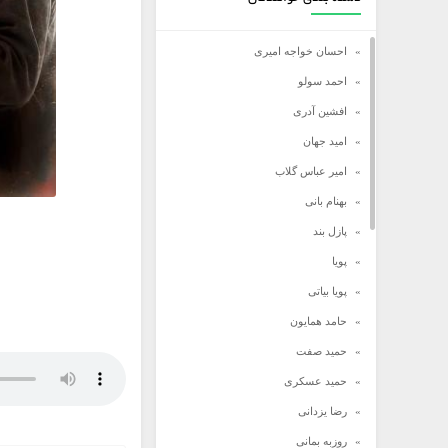
احسان خواجه امیری
احمد سولو
افشین آدری
امید جهان
امیر عباس گلاب
بهنام بانی
پازل بند
پویا
پویا بیاتی
حامد همایون
حمید صفت
حمید عسکری
رضا یزدانی
روزبه بمانی