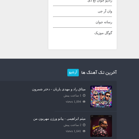
رادیو جوان
اچ دی
وان آر جی
رسانه جوان
گوگل موزیک
آخرین تک آهنگ ها
آرشیو
میثاق راد و مهدی یاریان - دختر شمرون
1 ساعت پیش
1,094 views
میثم ابراهیمی - پیانو ورژن مهربون من
2 ساعت پیش
1,641 views