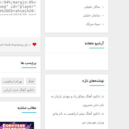
سالار عقیلی
سامان جلیلی
سینا سرلک
شادمهر عقیلی
شهاب مظفری
آرشیو ماهانه
0 بار پسنديده شده است
علی زند وکیلی
علی عبدالمالکی
برچسب ها
علی لهراسبی
علی یاسینی
نوشته‌های تازه
آهنگ
بهرام ابراهیمی
علیرضا روزگار
دانلود آهنگ جدید ایرانی
علیرضا طلیسچی
دانلود آهنگ میثاق راد و مهدی یاریان به
عماد
نام دختر شمرون
مطالب مشابه
عماد طالب زاده
دانلود آهنگ میثم ابراهیمی به نام پیانو
فرزاد فرخ
ورژن مهربون من
فرزاد فرزین