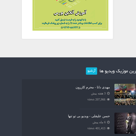
ین موزیک ویدیو ها
آرشیو
مهدی دانا - محرم کازرون
3 هفته پیش
207,966 views
حسن علیقلی - ویدیو بی تو تنها
6 ماه پیش
401,413 views