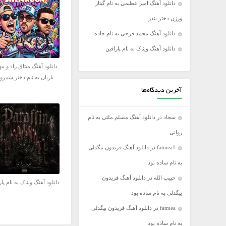
دانلود آهنگ امیر عظیمی به نام گیتار
فریدون آسرایی
ورژن دختر بندر
کامران مولایی
دانلود آهنگ محمد فرجی به نام جاده
مازیار فلاحی
دانلود آهنگ ویناک به نام پارافین
مجید اخشابی
دانلود آهنگ میثاق راد و م
مجید خراطها
یاریان به نام دختر شمرو
محسن ابراهیم زاده
آخرین دیدگاه‌ها
محسن چاووشی
سجاد
در
دانلود آهنگ مسلم ملتی به نام
محسن یگانه
روانی
محمد رضا گلزار
fatmea1
در
دانلود آهنگ فریدون بیگدلی
محمد علیزاده
به نام ساده بود
مرتضی اشرفی
حبیب الله
در
دانلود آهنگ فریدون
مرتضی سرمدی
دانلود آهنگ ویناک به نام پار
بیگدلی به نام ساده بود
مهدی جهانی
fatmea
در
دانلود آهنگ فریدون بیگدلی
مهدی یغمایی
به نام ساده بود
میثم ابراهیمی