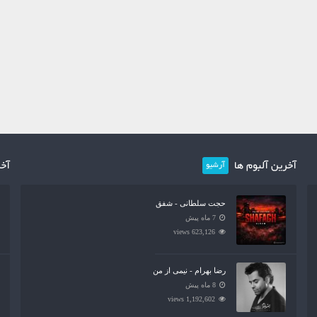
آخرین آلبوم ها
آخر
آرشیو
حجت سلطانی - شفق
7 ماه پیش
623,126 views
رضا بهرام - نیمی از من
8 ماه پیش
1,192,602 views