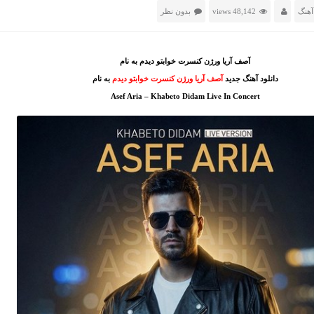
آهنگ
48,142 views
بدون نظر
آصف آریا ورژن کنسرت خوابتو دیدم به نام
دانلود آهنگ جدید
آصف آریا ورژن کنسرت خوابتو دیدم
به نام
Asef Aria – Khabeto Didam Live In Concert