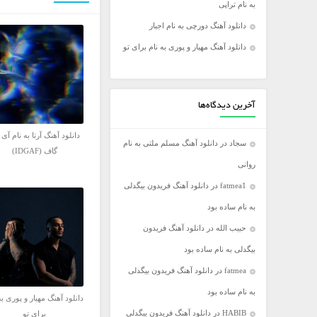
به نام تراپی
فریدون آسرایی
دانلود آهنگ دورچی به نام اجبار
کامران مولایی
دانلود آهنگ مهیار و پوری به نام برای تو
مازیار فلاحی
مجید اخشابی
مجید خراطها
آخرین دیدگاه‌ها
محسن ابراهیم زاده
دانلود آهنگ آرتا به نام آی
سجاد
در
دانلود آهنگ مسلم ملتی به نام
محسن چاووشی
گاف (IDGAF)
روانی
محسن یگانه
fatmea1
در
دانلود آهنگ فریدون بیگدلی
محمد رضا گلزار
به نام ساده بود
محمد علیزاده
حبیب الله
در
دانلود آهنگ فریدون
مرتضی اشرفی
بیگدلی به نام ساده بود
مرتضی سرمدی
fatmea
در
دانلود آهنگ فریدون بیگدلی
مهدی جهانی
به نام ساده بود
مهدی یغمایی
دانلود آهنگ مهیار و پوری به
HABIB
در
دانلود آهنگ فریدون بیگدلی
برای تو
میثم ابراهیمی