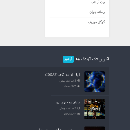
وان آر جی
رسانه جوان
گوگل موزیک
آخرین تک آهنگ ها
آرشیو
آرتا - آی دی گاف (IDGAF)
2 ساعت پیش
547 views
شایان یو - بزار برو
2 ساعت پیش
547 views
سپهر خلسه و شاهین میری - تراپی