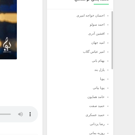
احسان خواجه امیری
احمد سولو
افشین آدری
امید جهان
امیر عباس گلاب
بهنام بانی
پازل بند
پویا
پویا بیاتی
حامد همایون
حمید صفت
حمید عسکری
رضا یزدانی
روزبه بمانی