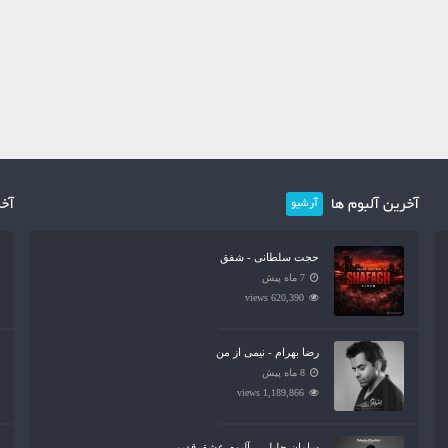
آخرین آلبوم ها
آخر
آرشیو
حجت سلطانی - شفق
7 ماه پیش
620,390 views
رضا بهرام - نیمی از من
8 ماه پیش
1,189,866 views
سامان جلیلی - آلبوم عشق قدیمی