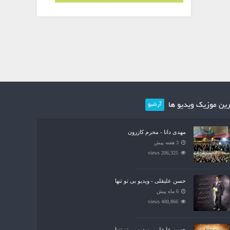
ین موزیک ویدیو ها
آرشیو
مهدی دانا - محرم کازرون
3 هفته پیش
206,325 views
حسن علیقلی - ویدیو بی تو تنها
6 ماه پیش
400,866 views
حسن علیقلی - ویدیو بی تو تنها