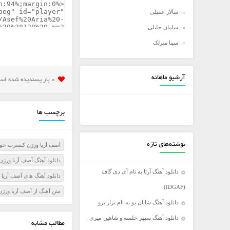
سالار عقیلی
سامان جلیلی
سینا سرلک
شادمهر عقیلی
شهاب مظفری
آرشیو ماهانه
0 بار پسنديده شده است
علی زند وکیلی
علی عبدالمالکی
برچسب ها
علی لهراسبی
علی یاسینی
نوشته‌های تازه
آصف آریا ورژن کنسرت خواب
علیرضا روزگار
دانلود آهنگ آصف آریا ورژ
علیرضا طلیسچی
دانلود آهنگ آرتا به نام آی دی گاف
دانلود آهنگ های آصف آریا
عماد
(IDGAF)
متن آهنگ از آصف آریا ورژ
عماد طالب زاده
دانلود آهنگ شایان یو به نام بزار برو
فرزاد فرخ
دانلود آهنگ سپهر خلسه و شاهین میری
مطالب مشابه
فرزاد فرزین