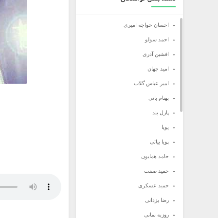
احسان خواجه امیری
احمد سولو
افشین آدری
امید جهان
امیر عباس گلاب
بهنام بانی
پازل بند
پویا
پویا بیاتی
حامد همایون
حمید صفت
حمید عسکری
رضا یزدانی
روزبه بمانی