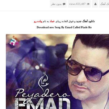
ک آهنگ
655,487 views
بدون نظر
دانلود آهنگ جدید
و فوق العاده زیبای
عماد
به نام
پیاده رو
Download new Song By Emad Called Piade Ro