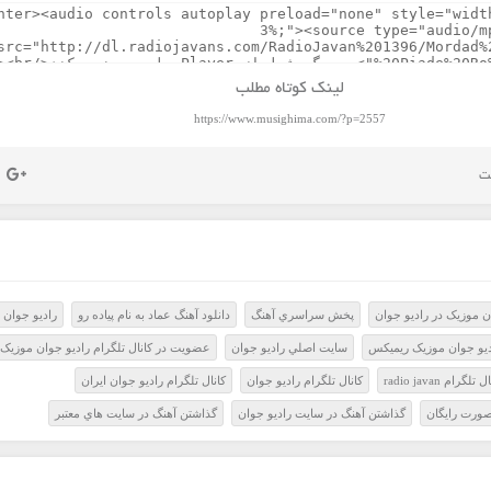
لینک کوتاه مطلب
https://www.musighima.com/?p=2557
 موزيک در راديو جوان
پخش سراسري آهنگ
دانلود آهنگ عماد به نام پیاده رو
راديو جوان 
ديو جوان موزيک ريميکس
سايت اصلي راديو جوان
عضويت در کانال تلگرام راديو جوان موزيک
 تلگرام radio javan
کانال تلگرام راديو جوان
کانال تلگرام راديو جوان ايران
صورت رايگان
گذاشتن آهنگ در سايت راديو جوان
گذاشتن آهنگ در سايت هاي معتبر