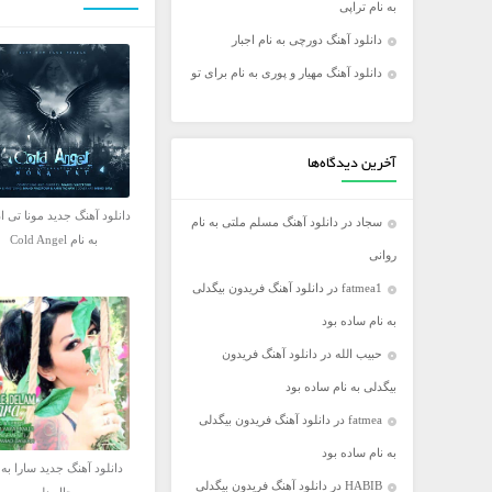
به نام تراپی
فریدون آسرایی
دانلود آهنگ دورچی به نام اجبار
کامران مولایی
دانلود آهنگ مهیار و پوری به نام برای تو
مازیار فلاحی
مجید اخشابی
مجید خراطها
آخرین دیدگاه‌ها
محسن ابراهیم زاده
دانلود آهنگ جدید مونا تی ا
سجاد
در
دانلود آهنگ مسلم ملتی به نام
محسن چاووشی
به نام Cold Angel
روانی
محسن یگانه
fatmea1
در
دانلود آهنگ فریدون بیگدلی
محمد رضا گلزار
به نام ساده بود
محمد علیزاده
حبیب الله
در
دانلود آهنگ فریدون
مرتضی اشرفی
بیگدلی به نام ساده بود
مرتضی سرمدی
fatmea
در
دانلود آهنگ فریدون بیگدلی
مهدی جهانی
به نام ساده بود
مهدی یغمایی
دانلود آهنگ جدید سارا به 
HABIB
در
دانلود آهنگ فریدون بیگدلی
میثم ابراهیمی