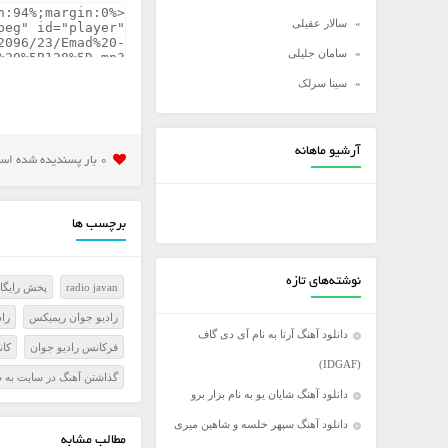
سالار عقیلی
سامان جلیلی
سینا سرلک
شادمهر عقیلی
شهاب مظفری
آرشیو ماهانه
0 بار پسنديده شده است
علی زند وکیلی
علی عبدالمالکی
برچسب ها
علی لهراسبی
علی یاسینی
نوشته‌های تازه
radio javan
پخش رايگان
علیرضا روزگار
راديو جوان ريميکس
را
علیرضا طلیسچی
دانلود آهنگ آرتا به نام آی دی گاف
فرکانس راديو جوان
کانال
عماد
(IDGAF)
گذاشتن آهنگ در سايت به 
عماد طالب زاده
دانلود آهنگ شایان یو به نام بزار برو
فرزاد فرخ
دانلود آهنگ سپهر خلسه و شاهین میری
مطالب مشابه
فرزاد فرزین