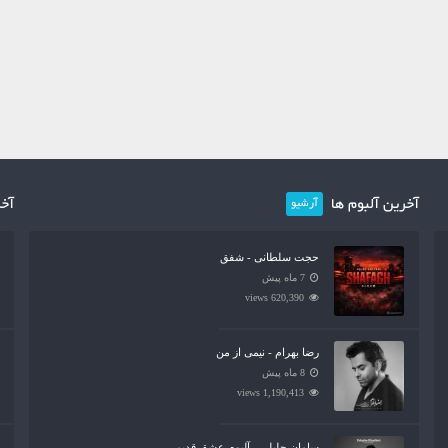
آخرین آلبوم ها
آخر
آرشیو
حجت سلطانی - شفق
7 ماه پیش
620,390 views
رضا بهرام - نیمی از من
8 ماه پیش
1,190,413 views
سامان جلیلی - آلبوم عشق قدیمی