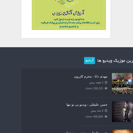
ین موزیک ویدیو ها
آرشیو
مهدی دانا - محرم کازرون
3 هفته پیش
206,325 views
حسن علیقلی - ویدیو بی تو تنها
6 ماه پیش
400,866 views
حسن علیقلی - ویدیو بی تو تنها