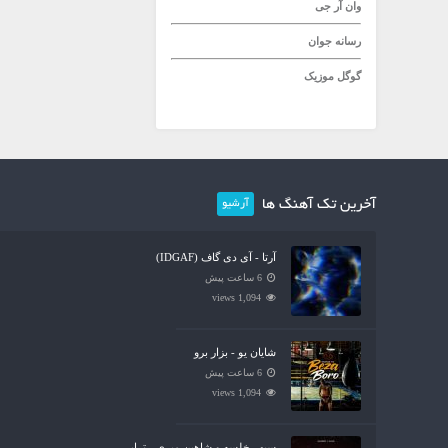
وان آر جی
رسانه جوان
گوگل موزیک
آخرین تک آهنگ ها
آرشیو
آرتا - آی دی گاف (IDGAF)
6 ساعت پیش
1,094 views
شایان یو - بزار برو
6 ساعت پیش
1,094 views
سپهر خلسه و شاهین میری - تراپی