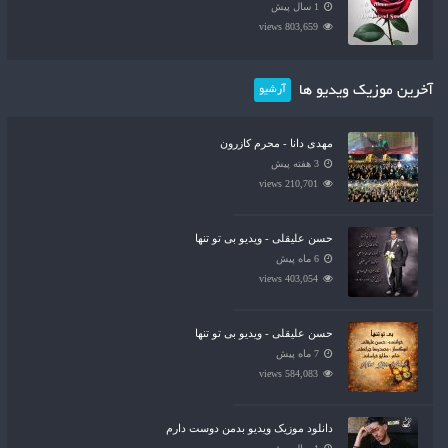
1 سال پیش
803,659 views
آخرین موزیک ویدیو ها
آرشیو
مهدی دانا - محرم کازرون
3 هفته پیش
210,701 views
حسن علیقلی - ویدیو بی تو تنها
6 ماه پیش
403,054 views
حسن علیقلی - ویدیو بی تو تنها
7 ماه پیش
584,083 views
دانلود موزیک ویدیو بدمن دوست دارم