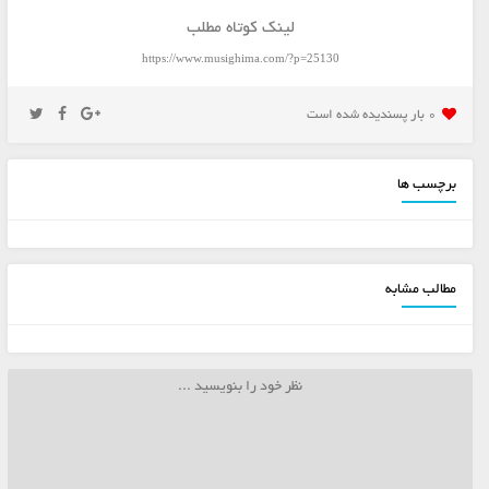
لینک کوتاه مطلب
https://www.musighima.com/?p=25130
0 بار پسنديده شده است
برچسب ها
مطالب مشابه