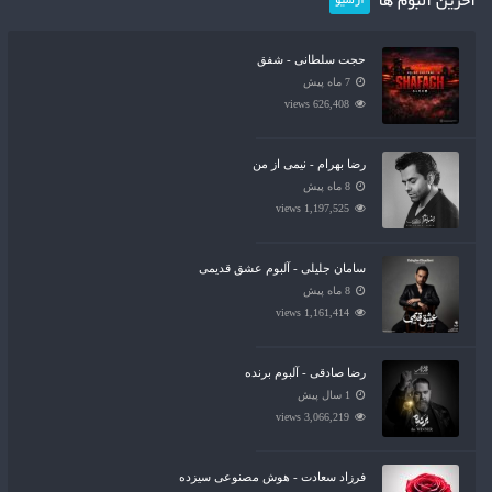
آخرین آلبوم ها
آرشیو
حجت سلطانی - شفق
7 ماه پیش
626,408 views
رضا بهرام - نیمی از من
8 ماه پیش
1,197,525 views
سامان جلیلی - آلبوم عشق قدیمی
8 ماه پیش
1,161,414 views
رضا صادقی - آلبوم برنده
1 سال پیش
3,066,219 views
فرزاد سعادت - هوش مصنوعی سیزده