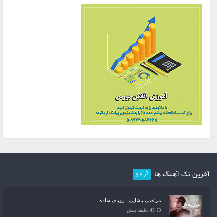
آخرین تک آهنگ ها
آرشیو
مرتضی پاشایی - رویای ساده
45 دقیقه پیش