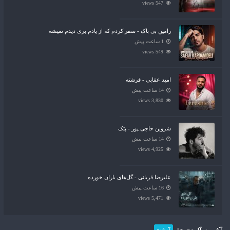
547 views
رامین بی باک - سفر کردم که از یادم بری دیدم نمیشه
1 ساعت پیش
549 views
امید عقابی - فرشته
14 ساعت پیش
3,830 views
شروین حاجی پور - پتک
14 ساعت پیش
4,925 views
علیرضا قربانی - گل‌های باران خورده
16 ساعت پیش
5,471 views