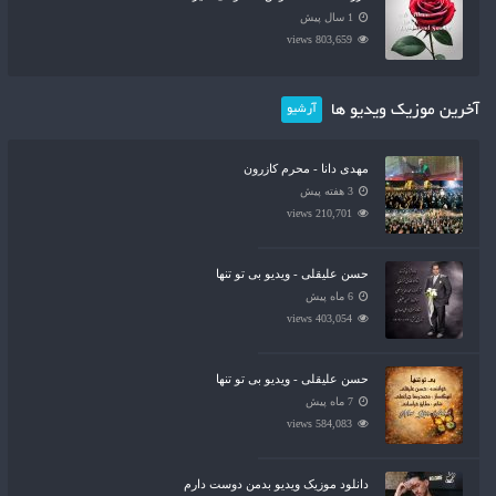
1 سال پیش
803,659 views
آخرین موزیک ویدیو ها
آرشیو
مهدی دانا - محرم کازرون
3 هفته پیش
210,701 views
حسن علیقلی - ویدیو بی تو تنها
6 ماه پیش
403,054 views
حسن علیقلی - ویدیو بی تو تنها
7 ماه پیش
584,083 views
دانلود موزیک ویدیو بدمن دوست دارم