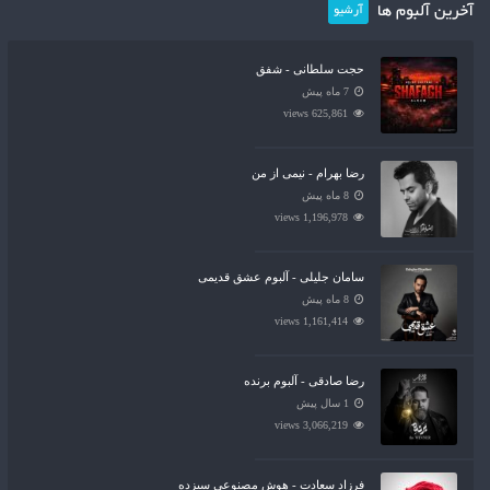
آخرین آلبوم ها
آرشیو
حجت سلطانی - شفق
7 ماه پیش
625,861 views
رضا بهرام - نیمی از من
8 ماه پیش
1,196,978 views
سامان جلیلی - آلبوم عشق قدیمی
8 ماه پیش
1,161,414 views
رضا صادقی - آلبوم برنده
1 سال پیش
3,066,219 views
فرزاد سعادت - هوش مصنوعی سیزده