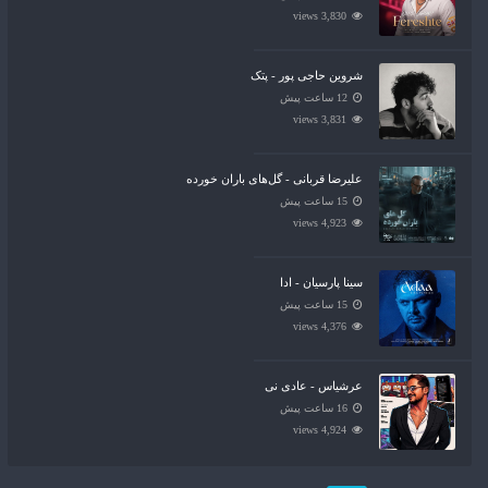
3,830 views
شروین حاجی پور - پتک
12 ساعت پیش
3,831 views
علیرضا قربانی - گل‌های باران خورده
15 ساعت پیش
4,923 views
سینا پارسیان - ادا
15 ساعت پیش
4,376 views
عرشیاس - عادی نی
16 ساعت پیش
4,924 views