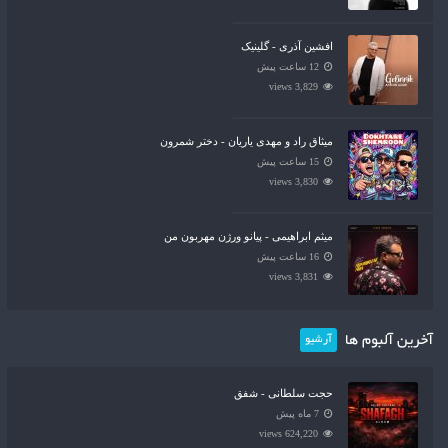
افشین آذری - گلینیک
12 ساعت پیش
3,829 views
میثاق راد و مهدی یاریان - دختر شمرون
15 ساعت پیش
3,830 views
میثم ابراهیمی - پیانو ورژن مهربون من
16 ساعت پیش
3,831 views
آخرین آلبوم ها
آرشیو
حجت سلطانی - شفق
7 ماه پیش
624,220 views