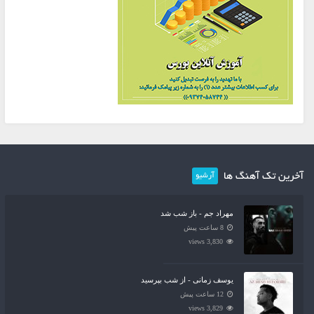
آخرین تک آهنگ ها
آرشیو
مهراد جم - باز شب شد
8 ساعت پیش
3,830 views
یوسف زمانی - از شب بپرسید
12 ساعت پیش
3,829 views