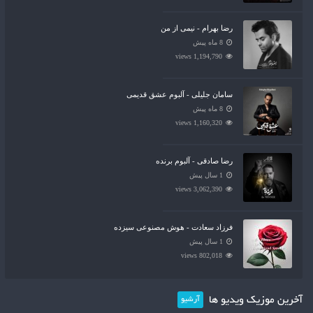
رضا بهرام - نیمی از من
8 ماه پیش
1,194,790 views
سامان جلیلی - آلبوم عشق قدیمی
8 ماه پیش
1,160,320 views
رضا صادقی - آلبوم برنده
1 سال پیش
3,062,390 views
فرزاد سعادت - هوش مصنوعی سیزده
1 سال پیش
802,018 views
آخرین موزیک ویدیو ها
آرشیو