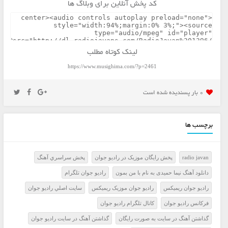
کد پخش آنلاین برای وبلاگ ها
لینک کوتاه مطلب
https://www.musighima.com/?p=2461
0 بار پسنديده شده است
برچسب ها
radio javan
پخش رايگان موزيک در راديو جوان
پخش سراسري آهنگ
دانلود آهنگ نیما حمیدی به نام با من بمون
راديو جوان تلگرام
راديو جوان ريميکس
راديو جوان موزيک ريميکس
سايت اصلي راديو جوان
فرکانس راديو جوان
کانال تلگرام راديو جوان
گذاشتن آهنگ در سايت به صورت رايگان
گذاشتن آهنگ در سايت راديو جوان