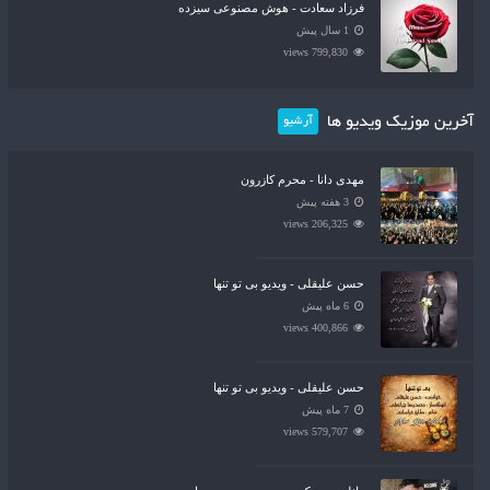
فرزاد سعادت - هوش مصنوعی سیزده
1 سال پیش
799,830 views
آخرین موزیک ویدیو ها
آرشیو
مهدی دانا - محرم کازرون
3 هفته پیش
206,325 views
حسن علیقلی - ویدیو بی تو تنها
6 ماه پیش
400,866 views
حسن علیقلی - ویدیو بی تو تنها
7 ماه پیش
579,707 views