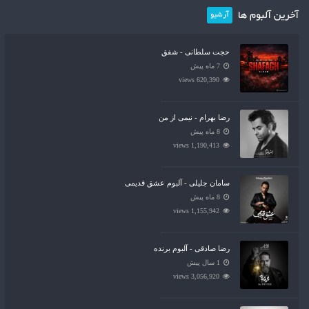
آخرین آلبوم ها
آرشیو
حجت سلطانی - شفق
7 ماه پیش
620,390 views
رضا بهرام - نیمی از من
8 ماه پیش
1,190,413 views
سامان جلیلی - آلبوم عشق قدیمی
8 ماه پیش
1,155,942 views
رضا صادقی - آلبوم برنده
1 سال پیش
3,056,920 views