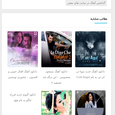
گذاشتن آهنگ در سايت هاي معتبر
مطالب مشابه
دانلود آهنگ جدید مونا تی
دانلود آهنگ مسعود
دانلود آهنگ اقبال حبیبی و
ان تی به نام Cold Angel
معصومی – این دیگه چه
افسون – چجوری تونستی
عشقیه ۲
دانلود آلبوم جدید فرزاد
ثناگو به نام هیچ