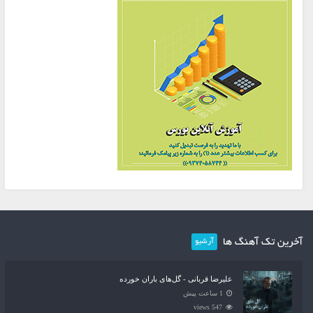
آخرین تک آهنگ ها
آرشیو
علیرضا قربانی - گل‌های باران خورده
1 ساعت پیش
547 views