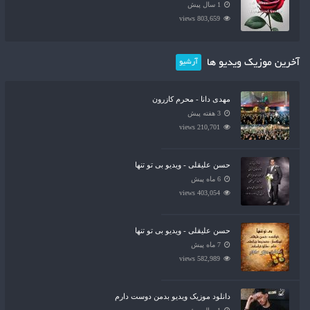
1 سال پیش
803,659 views
آخرین موزیک ویدیو ها
آرشیو
مهدی دانا - محرم کازرون
3 هفته پیش
210,701 views
حسن علیقلی - ویدیو بی تو تنها
6 ماه پیش
403,054 views
حسن علیقلی - ویدیو بی تو تنها
7 ماه پیش
582,989 views
دانلود موزیک ویدیو بدمن دوست دارم