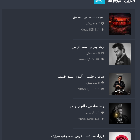
آخرین آلبوم ها
آرشیو
حجت سلطانی - شفق
7 ماه پیش
625,314 views
رضا بهرام - نیمی از من
8 ماه پیش
1,195,884 views
سامان جلیلی - آلبوم عشق قدیمی
8 ماه پیش
1,161,414 views
رضا صادقی - آلبوم برنده
1 سال پیش
3,065,125 views
فرزاد سعادت - هوش مصنوعی سیزده