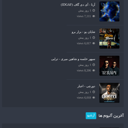
آرتا - آی دی گاف (IDGAF)
1 روز پیش
7,111 views
شایان یو - بزار برو
1 روز پیش
6,017 views
سپهر خلسه و شاهین میری - تراپی
1 روز پیش
8,206 views
دورچی - اجبار
1 روز پیش
6,018 views
آخرین آلبوم ها
آرشیو