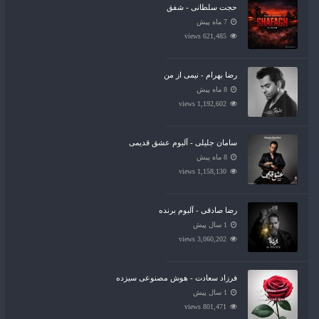
حجت سلطانی - شفق
7 ماه پیش
621,485 views
رضا بهرام - نیمی از من
8 ماه پیش
1,192,602 views
سامان جلیلی - آلبوم عشق قدیمی
8 ماه پیش
1,158,130 views
رضا صادقی - آلبوم برنده
1 سال پیش
3,060,202 views
فرزاد سعادت - هوش مصنوعی سیزده
1 سال پیش
801,471 views