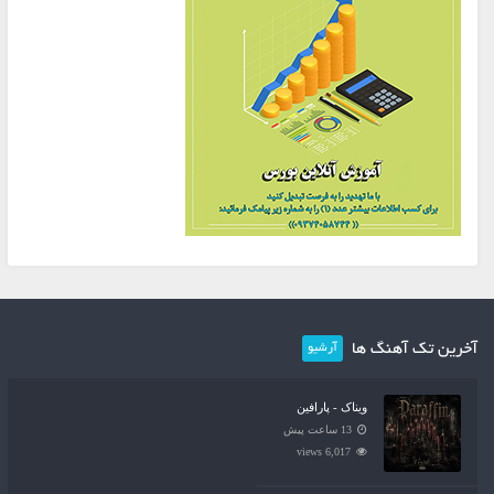
آخرین تک آهنگ ها
آرشیو
ویناک - پارافین
13 ساعت پیش
6,017 views