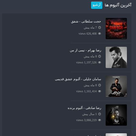
آخرین آلبوم ها
آرشیو
حجت سلطانی - شفق
7 ماه پیش
626,408 views
رضا بهرام - نیمی از من
8 ماه پیش
1,197,526 views
سامان جلیلی - آلبوم عشق قدیمی
8 ماه پیش
1,161,414 views
رضا صادقی - آلبوم برنده
1 سال پیش
3,066,219 views