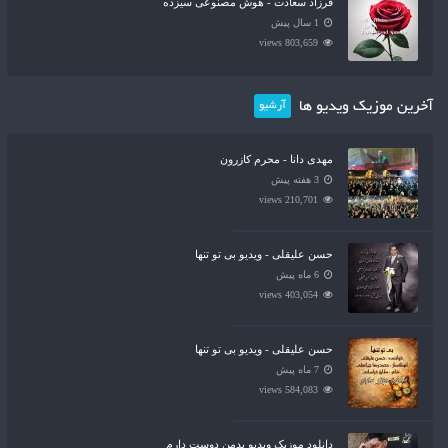
فرزاد سعادت - هوش مصنوعی سیزده
1 سال پیش
803,659 views
آخرین موزیک ویدیو ها
آرشیو
مهدی دانا - محرم کازرون
3 هفته پیش
210,701 views
حسن علیقلی - ویدیو بی تو تنها
6 ماه پیش
403,054 views
حسن علیقلی - ویدیو بی تو تنها
7 ماه پیش
584,083 views
دانلود موزیک ویدیو بدمن دوست دارم