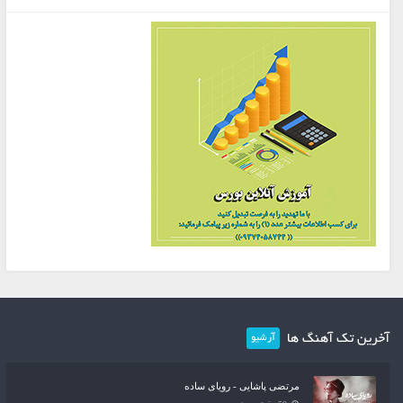
آخرین تک آهنگ ها
آرشیو
مرتضی پاشایی - رویای ساده