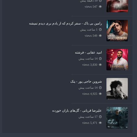
59 دقیقه پیش
547 views
رامین بی باک - سفر کردم که از یادم بری دیدم نمیشه
1 ساعت پیش
549 views
امید عقابی - فرشته
14 ساعت پیش
3,830 views
شروین حاجی پور - پتک
14 ساعت پیش
4,925 views
علیرضا قربانی - گل‌های باران خورده
17 ساعت پیش
5,471 views