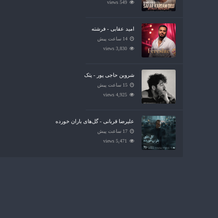
549 views
امید عقابی - فرشته
14 ساعت پیش
3,830 views
شروین حاجی پور - پتک
15 ساعت پیش
4,925 views
علیرضا قربانی - گل‌های باران خورده
17 ساعت پیش
5,471 views