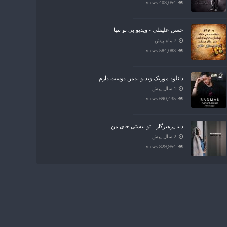
403,054 views
حسن علیقلی - ویدیو بی تو تنها
7 ماه پیش
584,083 views
دانلود موزیک ویدیو بدمن دوست دارم
1 سال پیش
690,435 views
دنیا پرهیزگار - تو نیستی جای من
2 سال پیش
829,954 views