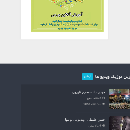
ین موزیک ویدیو ها
آرشیو
مهدی دانا - محرم کازرون
3 هفته پیش
210,701 views
حسن علیقلی - ویدیو بی تو تنها
6 ماه پیش