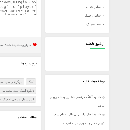
سالار عقیلی
سامان جلیلی
سینا سرلک
شادمهر عقیلی
شهاب مظفری
آرشیو ماهانه
0 بار پسنديده شده است
علی زند وکیلی
علی عبدالمالکی
برچسب ها
علی لهراسبی
علی یاسینی
نوشته‌های تازه
آهنگ
بیوگرافی سید مجی
علیرضا روزگار
دانلود آهنگ سید مجید بنی 
علیرضا طلیسچی
دانلود آهنگ مرتضی پاشایی به نام رویای
کد پیشواز مداحی آدم گریه
عماد
ساده
عماد طالب زاده
دانلود آهنگ رامین بی باک به نام سفر
مطالب مشابه
فرزاد فرخ
کردم که از یادم بری دیدم نمیشه
فرزاد فرزین