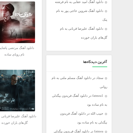
دانلود آهنگ امید عقابی به نام فرشته
فریدون آسرایی
دانلود آهنگ شروین حاجی پور به نام
کامران مولایی
پتک
مازیار فلاحی
دانلود آهنگ علیرضا قربانی به نام
مجید اخشابی
گل‌های باران خورده
مجید خراطها
دانلود آهنگ مرتضی پاشایی
محسن ابراهیم زاده
نام رویای ساده
محسن چاووشی
آخرین دیدگاه‌ها
محسن یگانه
سجاد
در
دانلود آهنگ مسلم ملتی به نام
محمد رضا گلزار
روانی
محمد علیزاده
fatmea1
در
دانلود آهنگ فریدون بیگدلی
مرتضی اشرفی
به نام ساده بود
مرتضی سرمدی
حبیب الله
در
دانلود آهنگ فریدون
مهدی جهانی
دانلود آهنگ علیرضا قربانی ب
بیگدلی به نام ساده بود
گل‌های باران خورده
مهدی یغمایی
fatmea
در
دانلود آهنگ فریدون بیگدلی
میثم ابراهیمی