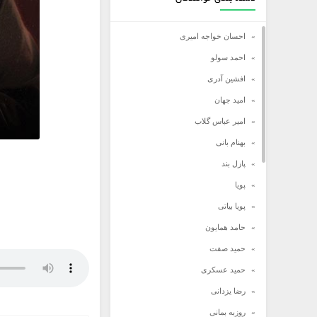
احسان خواجه امیری
احمد سولو
افشین آدری
امید جهان
امیر عباس گلاب
بهنام بانی
پازل بند
پویا
پویا بیاتی
حامد همایون
حمید صفت
حمید عسکری
رضا یزدانی
روزبه بمانی