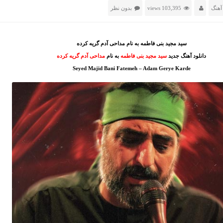
آهنگ
103,395 views
بدون نظر
سید مجید بنی فاطمه به نام مداحی آدم گریه کرده
دانلود آهنگ جدید
سید مجید بنی فاطمه
به نام
مداحی آدم گریه کرده
Seyed Majid Bani Fatemeh – Adam Gerye Karde