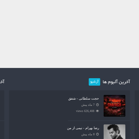
آخرین آلبوم ها
آخر
آرشیو
حجت سلطانی - شفق
7 ماه پیش
626,408 views
رضا بهرام - نیمی از من
8 ماه پیش