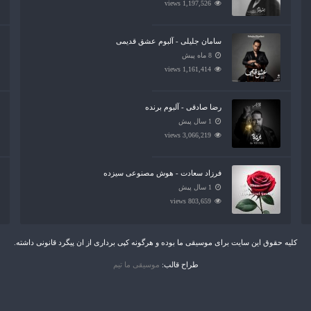
1,197,526 views
سامان جلیلی - آلبوم عشق قدیمی
8 ماه پیش
1,161,414 views
رضا صادقی - آلبوم برنده
1 سال پیش
3,066,219 views
فرزاد سعادت - هوش مصنوعی سیزده
1 سال پیش
803,659 views
کلیه حقوق این سایت برای موسیقی ما بوده و هرگونه کپی برداری از ان پیگرد قانونی داشته.
طراح قالب:
موسیقی ما تیم