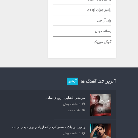
رادیو جوان
اچ دی
وان آر جی
رسانه جوان
گوگل موزیک
آخرین تک آهنگ ها
آرشیو
مرتضی پاشایی - رویای ساده
1 ساعت پیش
547 views
رامین بی باک - سفر کردم که از یادم بری دیدم نمیشه
1 ساعت پیش