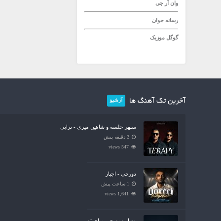
وان آر جی
رسانه جوان
گوگل موزیک
آخرین تک آهنگ ها
آرشیو
سپهر خلسه و شاهین میری - تراپی
2 دقیقه پیش
547 views
دورچی - اجبار
1 ساعت پیش
1,641 views
مهیار و پوری - برای تو