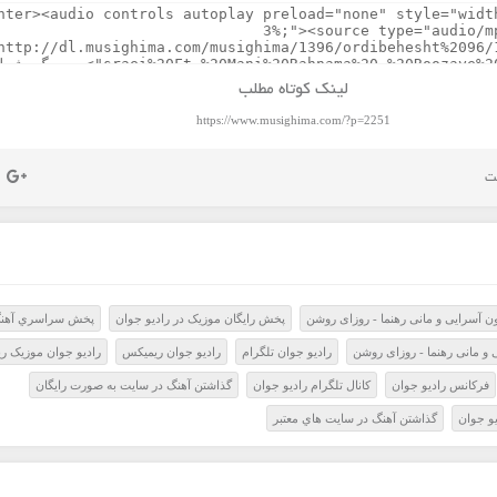
لینک کوتاه مطلب
https://www.musighima.com/?p=2251
ن آسرایی و مانی رهنما - روزای روشن
پخش رايگان موزيک در راديو جوان
پخش سراسري آهن
 و مانی رهنما - روزای روشن
راديو جوان تلگرام
راديو جوان ريميکس
راديو جوان موزيک ر
فرکانس راديو جوان
کانال تلگرام راديو جوان
گذاشتن آهنگ در سايت به صورت رايگان
و جوان
گذاشتن آهنگ در سايت هاي معتبر