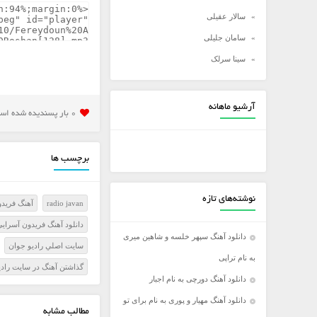
سالار عقیلی
سامان جلیلی
سینا سرلک
شادمهر عقیلی
شهاب مظفری
آرشیو ماهانه
0 بار پسنديده شده است
علی زند وکیلی
علی عبدالمالکی
برچسب ها
علی لهراسبی
علی یاسینی
نوشته‌های تازه
radio javan
آهنگ فریدو
علیرضا روزگار
دانلود آهنگ فریدون آسرایی
علیرضا طلیسچی
دانلود آهنگ سپهر خلسه و شاهین میری
سايت اصلي راديو جوان
عماد
به نام تراپی
گذاشتن آهنگ در سايت رادي
عماد طالب زاده
دانلود آهنگ دورچی به نام اجبار
فرزاد فرخ
دانلود آهنگ مهیار و پوری به نام برای تو
مطالب مشابه
فرزاد فرزین