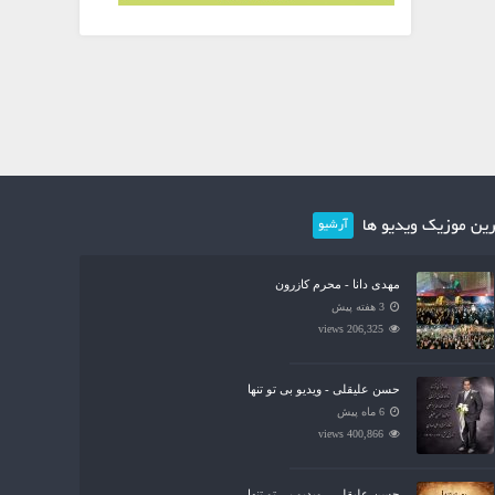
ین موزیک ویدیو ها
آرشیو
مهدی دانا - محرم کازرون
3 هفته پیش
206,325 views
حسن علیقلی - ویدیو بی تو تنها
6 ماه پیش
400,866 views
حسن علیقلی - ویدیو بی تو تنها