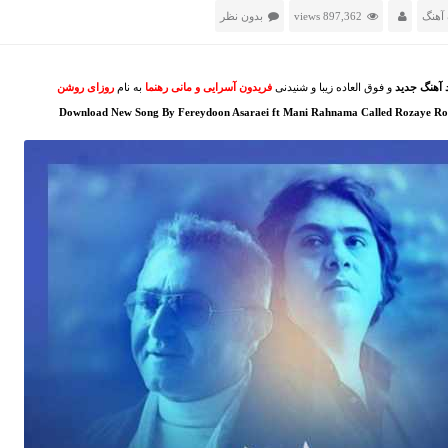
آهنگ
897,362 views
بدون نظر
د آهنگ جدید
و فوق العاده زیبا و شنیدنی
فریدون آسرایی و مانی رهنما
به نام
روزای روشن
Download New Song By Fereydoon Asaraei ft Mani Rahnama Called Rozaye Ro