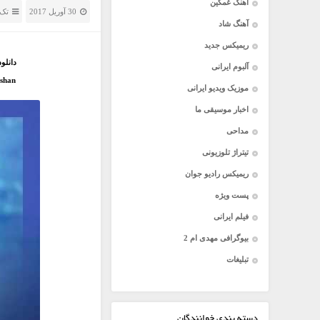
آهنگ غمگین
30 آوریل 2017
تک 
آهنگ شاد
ریمیکس جدید
دانلو
آلبوم ایرانی
shan
موزیک ویدیو ایرانی
اخبار موسیقی ما
مداحی
تیتراژ تلوزیونی
ریمیکس رادیو جوان
پست ویژه
فیلم ایرانی
بیوگرافی مهدی ام 2
تبلیغات
دسته بندی خوانندگان