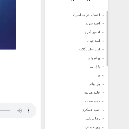
احسان خواجه امیری
احمد سولو
افشین آدری
امید جهان
امیر عباس گلاب
بهنام بانی
پازل بند
پویا
پویا بیاتی
حامد همایون
حمید صفت
حمید عسکری
رضا یزدانی
روزبه بمانی