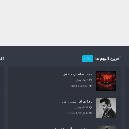
آخرین آلبوم ها
آخر
آرشیو
حجت سلطانی - شفق
7 ماه پیش
619,843 views
رضا بهرام - نیمی از من
8 ماه پیش
1,189,866 views
سامان جلیلی - آلبوم عشق قدیمی