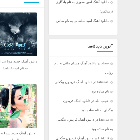
دانلود آهنگ امین سوری به نام یادگاری
فریدون آسرایی
(رمیکس)
کامران مولایی
دانلود آهنگ امید سلطانی به نام تقاص
مازیار فلاحی
مجید اخشابی
مجید خراطها
آخرین دیدگاه‌ها
محسن ابراهیم زاده
دانلود آهنگ جدید مونا تی ا
سجاد
در
دانلود آهنگ مسلم ملتی به نام
محسن چاووشی
به نام Cold Angel
روانی
محسن یگانه
fatmea1
در
دانلود آهنگ فریدون بیگدلی
محمد رضا گلزار
به نام ساده بود
محمد علیزاده
حبیب الله
در
دانلود آهنگ فریدون
مرتضی اشرفی
بیگدلی به نام ساده بود
مرتضی سرمدی
fatmea
در
دانلود آهنگ فریدون بیگدلی
مهدی جهانی
به نام ساده بود
مهدی یغمایی
دانلود آهنگ جدید سارا به 
HABIB
در
دانلود آهنگ فریدون بیگدلی
میثم ابراهیمی