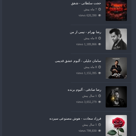
حجت سلطانی - شفق
7 ماه پیش
620,390 views
رضا بهرام - نیمی از من
8 ماه پیش
1,189,866 views
سامان جلیلی - آلبوم عشق قدیمی
8 ماه پیش
1,155,395 views
رضا صادقی - آلبوم برنده
1 سال پیش
3,055,279 views
فرزاد سعادت - هوش مصنوعی سیزده
1 سال پیش
799,830 views