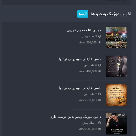
آخرین موزیک ویدیو ها
آرشیو
مهدی دانا - محرم کازرون
3 هفته پیش
206,325 views
حسن علیقلی - ویدیو بی تو تنها
6 ماه پیش
400,866 views
حسن علیقلی - ویدیو بی تو تنها
7 ماه پیش
578,613 views
دانلود موزیک ویدیو بدمن دوست دارم
1 سال پیش
686,059 views