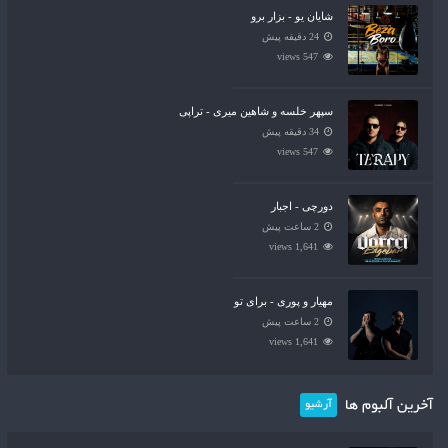
شایان یو - بزار برو
24 دقیقه پیش
547 views
سپهر خلسه و شاهین میری - تراپی
34 دقیقه پیش
547 views
دورچی - اجبار
2 ساعت پیش
1,641 views
مهیار و پوری - برای تو
2 ساعت پیش
1,641 views
آخرین آلبوم ها
آرشیو