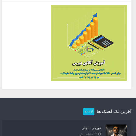
آخرین تک آهنگ ها
آرشیو
دورچی - اجبار
57 دقیقه پیش