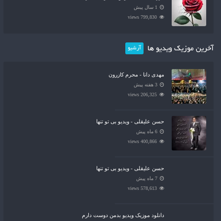
1 سال پیش
799,830 views
آخرین موزیک ویدیو ها
آرشیو
مهدی دانا - محرم کازرون
3 هفته پیش
206,325 views
حسن علیقلی - ویدیو بی تو تنها
6 ماه پیش
400,866 views
حسن علیقلی - ویدیو بی تو تنها
7 ماه پیش
578,613 views
دانلود موزیک ویدیو بدمن دوست دارم