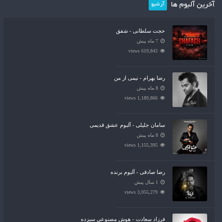
آخرین آلبوم ها
آرشیو
حجت سلطانی - شفق
7 ماه پیش
619,843 views
رضا بهرام - نیمی از من
8 ماه پیش
1,189,866 views
سامان جلیلی - آلبوم عشق قدیمی
8 ماه پیش
1,155,395 views
رضا صادقی - آلبوم برنده
1 سال پیش
3,055,279 views
فرزاد سعادت - هوش مصنوعی سیزده