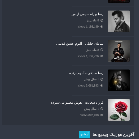
رضا بهرام - نیمی از من
8 ماه پیش
1,193,149 views
سامان جلیلی - آلبوم عشق قدیمی
8 ماه پیش
1,159,226 views
رضا صادقی - آلبوم برنده
1 سال پیش
3,061,843 views
فرزاد سعادت - هوش مصنوعی سیزده
1 سال پیش
802,018 views
آخرین موزیک ویدیو ها
آرشیو