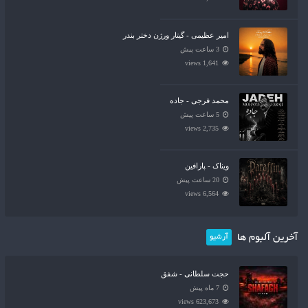
امیر عظیمی - گیتار ورژن دختر بندر
3 ساعت پیش
1,641 views
محمد فرجی - جاده
5 ساعت پیش
2,735 views
ویناک - پارافین
20 ساعت پیش
6,564 views
آخرین آلبوم ها
آرشیو
حجت سلطانی - شفق
7 ماه پیش
623,673 views