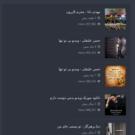
مهدی دانا - محرم کازرون
3 هفته پیش
207,966 views
حسن علیقلی - ویدیو بی تو تنها
6 ماه پیش
401,413 views
حسن علیقلی - ویدیو بی تو تنها
7 ماه پیش
580,254 views
دانلود موزیک ویدیو بدمن دوست دارم
1 سال پیش
688,247 views
دنیا پرهیزگار - تو نیستی جای من
2 سال پیش