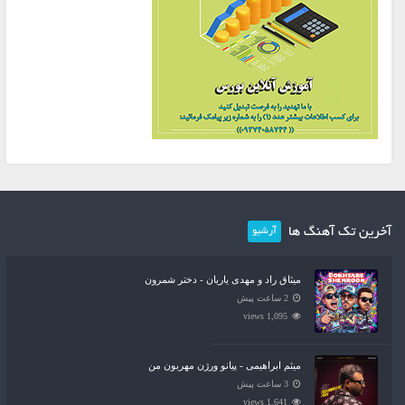
آخرین تک آهنگ ها
آرشیو
میثاق راد و مهدی یاریان - دختر شمرون
2 ساعت پیش
1,095 views
میثم ابراهیمی - پیانو ورژن مهربون من
3 ساعت پیش
1,641 views