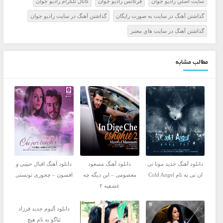
سايت اصلي راديو جوان
فرکانس راديو جوان
کانال تلگرام راديو جوان
گذاشتن آهنگ در سايت به صورت رايگان
گذاشتن آهنگ در سايت راديو جوان
گذاشتن آهنگ در سايت هاي معتبر
مطالب مشابه
دانلود آهنگ جدید مونا تی
دانلود آهنگ مسعود
دانلود آهنگ اقبال حبیبی و
ان تی به نام Cold Angel
معصومی – این دیگه چه
افسون – چجوری تونستی
عشقیه ۲
دانلود آلبوم جدید فرزاد
ثناگو به نام هیچ