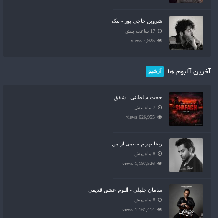
شروین حاجی پور - پتک
17 ساعت پیش
4,925 views
آخرین آلبوم ها
آرشیو
حجت سلطانی - شفق
7 ماه پیش
626,955 views
رضا بهرام - نیمی از من
8 ماه پیش
1,197,526 views
سامان جلیلی - آلبوم عشق قدیمی
8 ماه پیش
1,161,414 views