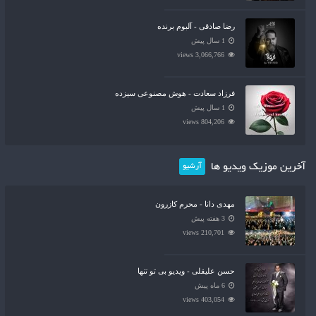
رضا صادقی - آلبوم برنده
1 سال پیش
3,066,766 views
فرزاد سعادت - هوش مصنوعی سیزده
1 سال پیش
804,206 views
آخرین موزیک ویدیو ها
آرشیو
مهدی دانا - محرم کازرون
3 هفته پیش
210,701 views
حسن علیقلی - ویدیو بی تو تنها
6 ماه پیش
403,054 views