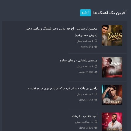
آخرین تک آهنگ ها
آرشیو
محسن لرستانی - آخ چه بلایی دختر قشنگ و ماهی دختر
(هوش مصنوعی)
1 ساعت پیش
548 views
مرتضی پاشایی - رویای ساده
4 ساعت پیش
2,188 views
رامین بی باک - سفر کردم که از یادم بری دیدم نمیشه
4 ساعت پیش
1,643 views
امید عقابی - فرشته
17 ساعت پیش
3,830 views