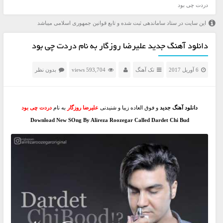
دردت چی بود
این سایت در ستاد ساماندهی ثبت شده و تابع قوانین جمهوری اسلامی میباشد
دانلود آهنگ جدید علیرضا روزگار به نام دردت چی بود
6 آوریل 2017
تک آهنگ
593,704 views
بدون نظر
دانلود آهنگ جدید
و فوق العاده زیبا و شنیدنی
علیرضا روزگار
به نام
دردت چی بود
Download New SOng By Alireza Roozegar Called Dardet Chi Bud