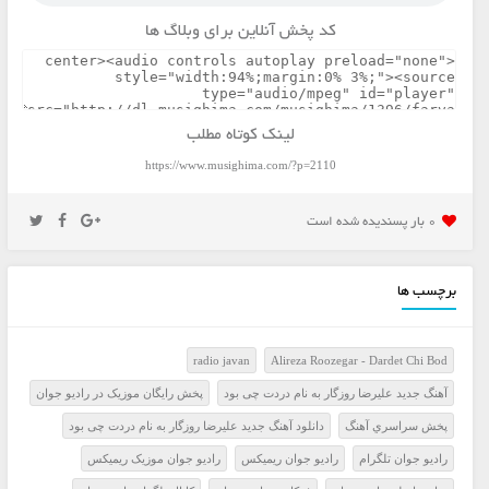
کد پخش آنلاین برای وبلاگ ها
لینک کوتاه مطلب
https://www.musighima.com/?p=2110
0 بار پسنديده شده است
برچسب ها
radio javan
Alireza Roozegar - Dardet Chi Bod
آهنگ جدید علیرضا روزگار به نام دردت چی بود
پخش رايگان موزيک در راديو جوان
پخش سراسري آهنگ
دانلود آهنگ جدید علیرضا روزگار به نام دردت چی بود
راديو جوان تلگرام
راديو جوان ريميکس
راديو جوان موزيک ريميکس