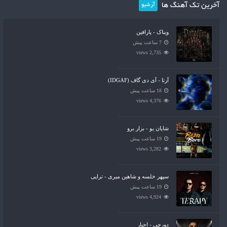
آخرین تک آهنگ ها
آرشیو
ویناک - پارافین
7 ساعت پیش
2,735 views
آرتا - آی دی گاف (IDGAF)
18 ساعت پیش
4,376 views
شایان یو - بزار برو
19 ساعت پیش
3,282 views
سپهر خلسه و شاهین میری - تراپی
19 ساعت پیش
4,924 views
دورچی - اجبار