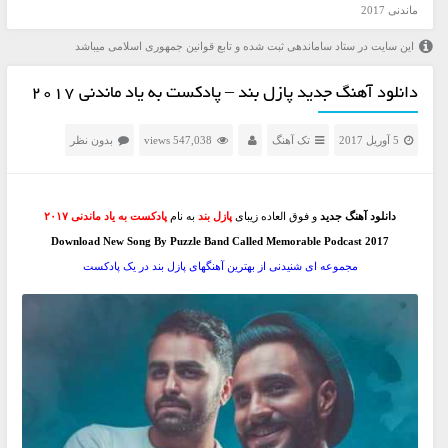
ماندنی 2017
این سایت در ستاد ساماندهی ثبت شده و تابع قوانین جمهوری اسلامی میباشد
دانلود آهنگ جدید پازل بند – پادکست به یاد ماندنی 2017
5 آوریل 2017
تک آهنگ
547,038 views
بدون نظر
دانلود آهنگ جدید
و فوق العاده زیبای
پازل بند
به نام
پادکست به یاد ماندنی ۲۰۱۷
Download New Song By Puzzle Band Called Memorable Podcast 2017
مجموعه ای شنیدنی از بهترین آهنگهای پازل بند در یک پادکست