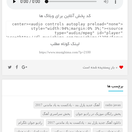
کد پخش آنلاین برای وبلاگ ها
لینک کوتاه مطلب
https://www.musighima.com/?p=2100
0 بار پسنديده شده است
برچسب ها
radio javan
آهنگ جدید پازل بند – پادکست به یاد ماندنی 2017
پخش رايگان موزيک در راديو جوان
پخش سراسري آهنگ
دانلود آهنگ جدید پازل بند – پادکست به یاد ماندنی 2017
راديو جوان تلگرام
راديو جوان ريميکس
راديو جوان موزيک ريميکس
سايت اصلي راديو جوان