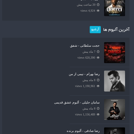
20 ساعت پیش
4,924 views
آخرین آلبوم ها
آرشیو
حجت سلطانی - شفق
7 ماه پیش
620,390 views
رضا بهرام - نیمی از من
8 ماه پیش
1,190,961 views
سامان جلیلی - آلبوم عشق قدیمی
8 ماه پیش
1,156,489 views
رضا صادقی - آلبوم برنده