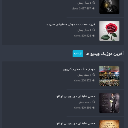
1 سال پیش
3,057,467 views
فرزاد سعادت - هوش مصنوعی سیزده
1 سال پیش
800,924 views
آخرین موزیک ویدیو ها
آرشیو
مهدی دانا - محرم کازرون
3 هفته پیش
206,872 views
حسن علیقلی - ویدیو بی تو تنها
6 ماه پیش
400,866 views
حسن علیقلی - ویدیو بی تو تنها