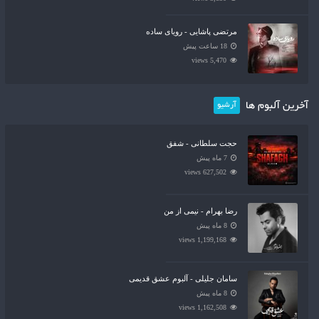
مرتضی پاشایی - رویای ساده
18 ساعت پیش
5,470 views
آخرین آلبوم ها
آرشیو
حجت سلطانی - شفق
7 ماه پیش
627,502 views
رضا بهرام - نیمی از من
8 ماه پیش
1,199,168 views
سامان جلیلی - آلبوم عشق قدیمی
8 ماه پیش
1,162,508 views