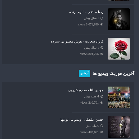
رضا صادقی - آلبوم برنده
1 سال پیش
3,071,690 views
فرزاد سعادت - هوش مصنوعی سیزده
1 سال پیش
804,206 views
آخرین موزیک ویدیو ها
آرشیو
مهدی دانا - محرم کازرون
4 هفته پیش
210,701 views
حسن علیقلی - ویدیو بی تو تنها
6 ماه پیش
403,601 views