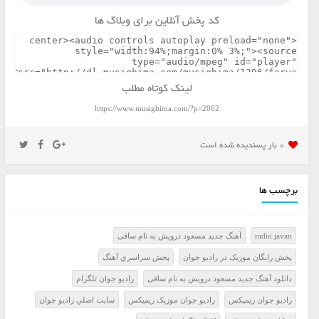
کد پخش آنلاین برای وبلاگ ها
لینک کوتاه مطلب
https://www.musighima.com/?p=2062
0 بار پسنديده شده است
برچسب ها
radio javan
آهنگ جدید مسعود درویش به نام ساقی
پخش رايگان موزيک در راديو جوان
پخش سراسري آهنگ
دانلود آهنگ جدید مسعود درویش به نام ساقی
راديو جوان تلگرام
راديو جوان ريميکس
راديو جوان موزيک ريميکس
سايت اصلي راديو جوان