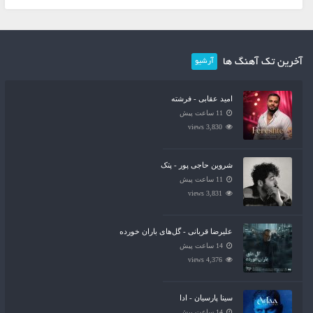
آخرین تک آهنگ ها
آرشیو
امید عقابی - فرشته
11 ساعت پیش
3,830 views
شروین حاجی پور - پتک
11 ساعت پیش
3,831 views
علیرضا قربانی - گل‌های باران خورده
14 ساعت پیش
4,376 views
سینا پارسیان - ادا
14 ساعت پیش