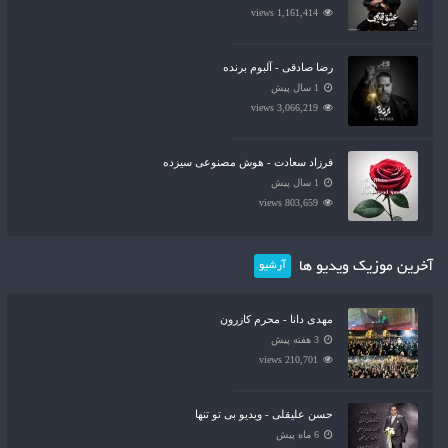
1,161,414 views
رضا صادقی - آلبوم برنده
1 سال پیش
3,066,219 views
فرزاد سعادت - هوش مصنوعی سیزده
1 سال پیش
803,659 views
آخرین موزیک ویدیو ها
آرشیو
مهدی دانا - محرم کازرون
3 هفته پیش
210,701 views
حسن علیقلی - ویدیو بی تو تنها
6 ماه پیش