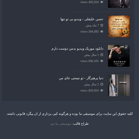
403,054 views
حسن علیقلی - ویدیو بی تو تنها
7 ماه پیش
584,083 views
دانلود موزیک ویدیو بدمن دوست دارم
1 سال پیش
690,435 views
دنیا پرهیزگار - تو نیستی جای من
2 سال پیش
829,954 views
کلیه حقوق این سایت برای موسیقی ما بوده و هرگونه کپی برداری از ان پیگرد قانونی داشته.
طراح قالب:
موسیقی ما تیم