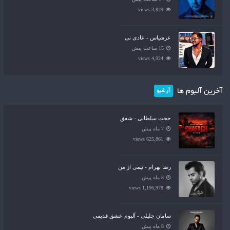
3,829 views
عرشیاس - عادی نی
15 ساعت پیش
4,924 views
آخرین آلبوم ها
آرشیو
حجت سلطانی - شفق
7 ماه پیش
625,861 views
رضا بهرام - نیمی از من
8 ماه پیش
1,196,978 views
سامان جلیلی - آلبوم عشق قدیمی
8 ماه پیش