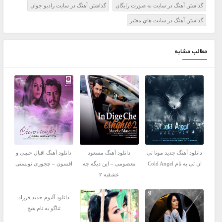
گذاشتن آهنگ در سايت به صورت رايگان
گذاشتن آهنگ در سايت راديو جوان
گذاشتن آهنگ در سايت هاي معتبر
مطالب مشابه
دانلود آهنگ جدید مونا تی
دانلود آهنگ مسعود
دانلود آهنگ اقبال حبیبی و
ان تی به نام Cold Angel
معصومی – این دیگه چه
افسون – چجوری تونستی
عشقیه ۲
دانلود آلبوم جدید فرزاد
ثناگو به نام هیچ