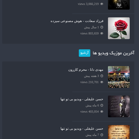
3,066,219 views
فرزاد سعادت - هوش مصنوعی سیزده
1 سال پیش
803,659 views
آخرین موزیک ویدیو ها
آرشیو
مهدی دانا - محرم کازرون
3 هفته پیش
210,701 views
حسن علیقلی - ویدیو بی تو تنها
6 ماه پیش
403,054 views
حسن علیقلی - ویدیو بی تو تنها
7 ماه پیش