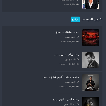
4,924 views
آخرین آلبوم ها
آرشیو
حجت سلطانی - شفق
7 ماه پیش
625,861 views
رضا بهرام - نیمی از من
8 ماه پیش
1,196,978 views
سامان جلیلی - آلبوم عشق قدیمی
8 ماه پیش
1,161,414 views
رضا صادقی - آلبوم برنده
1 سال پیش