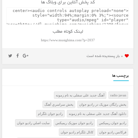
کد پخش آنلاین برای وبلاگ ها
لینک کوتاه مطلب
https://www.musighima.com/?p=2037
0 بار پسنديده شده است
برچسب ها
radio javan
آهنگ جدید علی سفلی به نام زمونه
پخش رايگان موزيک در راديو جوان
پخش سراسري آهنگ
دانلود آهنگ جدید علی سفلی به نام زمونه
راديو جوان تلگرام
راديو جوان ريميکس
راديو جوان موزيک ريميکس
سايت اصلي راديو جوان
فرکانس راديو جوان
کانال تلگرام راديو جوان