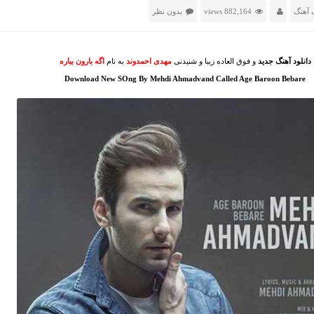
 آهنگ
882,164 views
بدون نظر
دانلود آهنگ جدید
و فوق العاده زیبا و شنیدنی
مهدی احمدوند
به نام
اگه بارون بباره
Download New SOng By Mehdi Ahmadvand Called Age Baroon Bebare