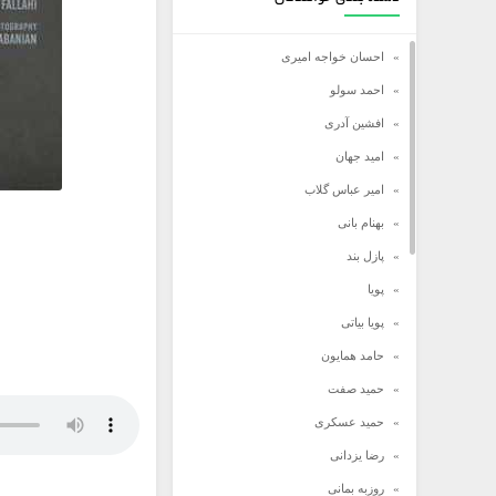
احسان خواجه امیری
احمد سولو
افشین آدری
امید جهان
امیر عباس گلاب
بهنام بانی
پازل بند
پویا
پویا بیاتی
حامد همایون
حمید صفت
حمید عسکری
رضا یزدانی
روزبه بمانی