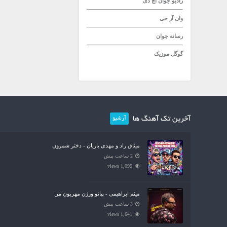
رادیو جوان
اچ دی
وان آر جی
رسانه جوان
گوگل موزیک
آخرین تک آهنگ ها
آرشیو
میثاق راد و مهدی یاریان - دختر شمرون
2 ساعت پیش
1,095 views
میثم ابراهیمی - پیانو ورژن مهربون من
3 ساعت پیش
1,641 views