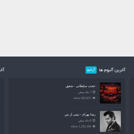
آخرین آلبوم ها
آخر
آرشیو
حجت سلطانی - شفق
7 ماه پیش
623,673 views
رضا بهرام - نیمی از من
8 ماه پیش
1,193,149 views