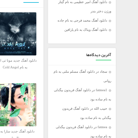
دانلود آهنگ امیر عظیمی به نام گیتار
فریدون آسرایی
ورژن دختر بندر
کامران مولایی
دانلود آهنگ محمد فرجی به نام جاده
مازیار فلاحی
دانلود آهنگ ویناک به نام پارافین
مجید اخشابی
مجید خراطها
محسن ابراهیم زاده
آخرین دیدگاه‌ها
دانلود آهنگ جدید مونا تی ا
محسن چاووشی
به نام Cold Angel
سجاد
در
دانلود آهنگ مسلم ملتی به نام
محسن یگانه
روانی
محمد رضا گلزار
fatmea1
در
دانلود آهنگ فریدون بیگدلی
محمد علیزاده
به نام ساده بود
مرتضی اشرفی
حبیب الله
در
دانلود آهنگ فریدون
مرتضی سرمدی
بیگدلی به نام ساده بود
مهدی جهانی
fatmea
در
دانلود آهنگ فریدون بیگدلی
مهدی یغمایی
دانلود آهنگ جدید سارا به 
به نام ساده بود
میثم ابراهیمی