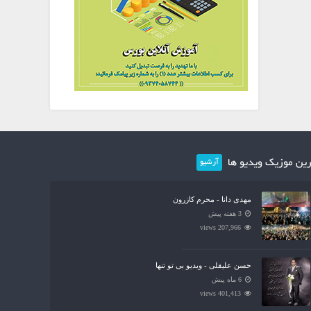
ین موزیک ویدیو ها
آرشیو
مهدی دانا - محرم کازرون
3 هفته پیش
207,966 views
حسن علیقلی - ویدیو بی تو تنها
6 ماه پیش
401,413 views