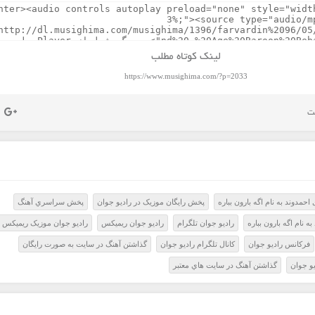
لینک کوتاه مطلب
https://www.musighima.com/?p=2033
حمدوند به نام اگه بارون بباره
پخش رايگان موزيک در راديو جوان
پخش سراسري آهنگ
ه نام اگه بارون بباره
راديو جوان تلگرام
راديو جوان ريميکس
راديو جوان موزيک ريميکس
فرکانس راديو جوان
کانال تلگرام راديو جوان
گذاشتن آهنگ در سايت به صورت رايگان
و جوان
گذاشتن آهنگ در سايت هاي معتبر