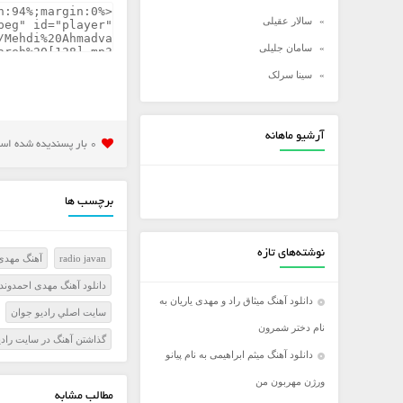
سالار عقیلی
سامان جلیلی
سینا سرلک
شادمهر عقیلی
شهاب مظفری
آرشیو ماهانه
0 بار پسنديده شده است
علی زند وکیلی
علی عبدالمالکی
برچسب ها
علی لهراسبی
علی یاسینی
نوشته‌های تازه
radio javan
آهنگ مهدی ا
علیرضا روزگار
دانلود آهنگ مهدی احمدوند ب
علیرضا طلیسچی
دانلود آهنگ میثاق راد و مهدی یاریان به
سايت اصلي راديو جوان
عماد
نام دختر شمرون
گذاشتن آهنگ در سايت رادي
عماد طالب زاده
دانلود آهنگ میثم ابراهیمی به نام پیانو
فرزاد فرخ
ورژن مهربون من
مطالب مشابه
فرزاد فرزین